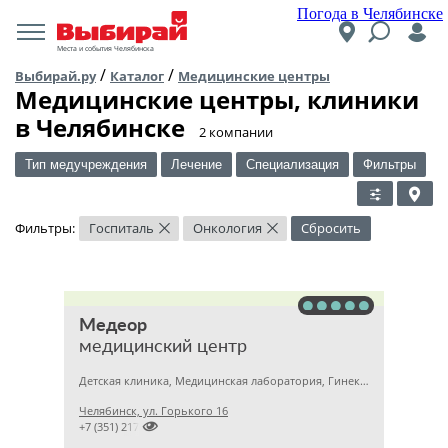
Погода в Челябинске
Места и события Челябинска
/
/
Выбирай.ру
Каталог
Медицинские центры
Медицинские центры, клиники
в Челябинске
​2 компании
Тип медучреждения
Лечение
Специализация
Фильтры
Фильтры:
Госпиталь
Онкология
Сбросить
×
×
Медеор
медицинский центр
Детская клиника, Медицинская лаборатория, Гинекология
Челябинск, ул. Горького 16

+7 (351) 2172376