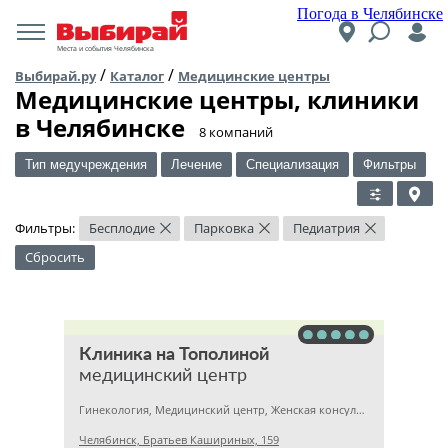
Погода в Челябинске
Места и события Челябинска
/
/
Выбирай.ру
Каталог
Медицинские центры
Медицинские центры, клиники
в Челябинске
​8 компаний
Тип медучреждения
Лечение
Специализация
Фильтры
Фильтры:
Бесплодие
Парковка
Педиатрия
×
×
×
Сбросить
Клиника на Тополиной
медицинский центр
Гинекология, Медицинский центр, Женская консультация
Челябинск, Братьев Кашириных, 159