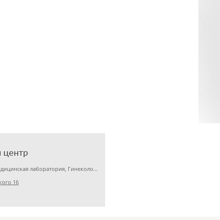
 центр
Детская клиника, Медицинская лаборатория, Гинекология
кого 16