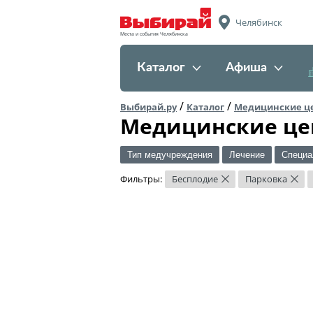
Челябинск
Места и события Челябинска
Каталог
Афиша
/
/
Выбирай.ру
Каталог
Медицинские ц
Медицинские це
Тип медучреждения
Лечение
Специа
Фильтры:
Бесплодие
Парковка
×
×