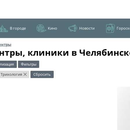
В городе
Кино
Новости
Гороск
ентры
нтры, клиники в Челябинск
лизация
Фильтры
Трихология
Сбросить
×