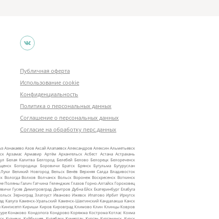
Публичная оферта
Использование cookie
Конфиденциальность
Политика о персональных данных
Соглашение о персональных данных
Согласие на обработку перс.данных
ыз
Азнакаево
Азов
Аксай
Алапаевск
Александров
Алексин
Альметьевск
ск
Арзамас
Армавир
Артём
Архангельск
Асбест
Астана
Астрахань
ул
Белая Калитва
Белгород
Белебей
Белово
Белорецк
Белореченск
ещенск
Богородицк
Боровичи
Братск
Брянск
Бугульма
Бугуруслан
 Луки
Великий Новгород
Вельск
Венёв
Верхняя Салда
Владивосток
ск
Вологда
Волхов
Волчанск
Вольск
Воронеж
Воскресенск
Воткинск
ие Поляны
Галич
Гатчина
Геленджик
Глазов
Горно‑Алтайск
Гороховец
евичи
Гусев
Димитровград
Дмитров
Дубна
Ейск
Екатеринбург
Елабуга
ольск
Зерноград
Златоуст
Иваново
Ижевск
Ипатово
Ирбит
Иркутск
ад
Калуга
Каменск‑Уральский
Каменск‑Шахтинский
Кандалакша
Канск
ы
Кингисепп
Кириши
Киров
Кировград
Климово
Клин
Клинцы
Ковров
уре
Конаково
Кондопога
Кондрово
Коряжма
Кострома
Котлас
Кохма
ск
Кузнецк
Куйбышев
Кулебаки
Кумертау
Курган
Курганинск
Курск