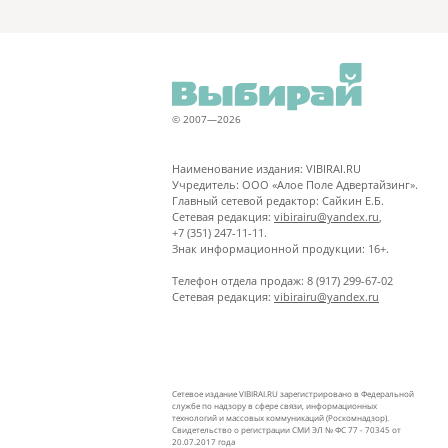
© 2007—2026
Наименование издания: VIBIRAI.RU
Учредитель: ООО «Алое Поле Адвертайзинг».
Главный сетевой редактор: Сайкин Е.Б.
Сетевая редакция:
vibirairu@yandex.ru
,
+7 (351) 247-11-11.
Знак информационной продукции: 16+.
Телефон отдела продаж: 8 (917) 299-67-02
Сетевая редакция:
vibirairu@yandex.ru
Сетевое издание VIBIRAI.RU зарегистрировано в Федеральной
службе по надзору в сфере связи, информационных
технологий и массовых коммуникаций (Роскомнадзор).
Свидетельство о регистрации СМИ ЭЛ № ФС 77 - 70345 от
20.07.2017 года