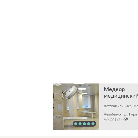
Медеор
медицинский
Челябинск, ул. Горь

+7 (351) 2172376