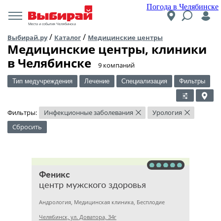
Погода в Челябинске
Места и события Челябинска
/
/
Выбирай.ру
Каталог
Медицинские центры
Медицинские центры, клиники
в Челябинске
​9 компаний
Тип медучреждения
Лечение
Специализация
Фильтры
Фильтры:
Инфекционные заболевания
Урология
×
×
Сбросить
Феникс
центр мужского здоровья
Андрология, Медицинская клиника, Бесплодие
Челябинск, ул. Доватора, 34г