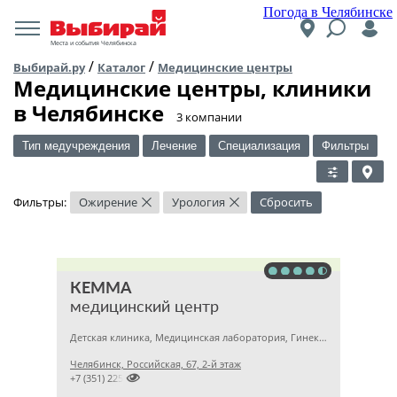
Погода в Челябинске
Места и события Челябинска
/
/
Выбирай.ру
Каталог
Медицинские центры
Медицинские центры, клиники
в Челябинске
​3 компании
Тип медучреждения
Лечение
Специализация
Фильтры
Фильтры:
Ожирение
Урология
Сбросить
×
×
КЕММА
медицинский центр
Детская клиника, Медицинская лаборатория, Гинекология
Челябинск, Российская, 67, 2-й этаж

+7 (351) 2256145