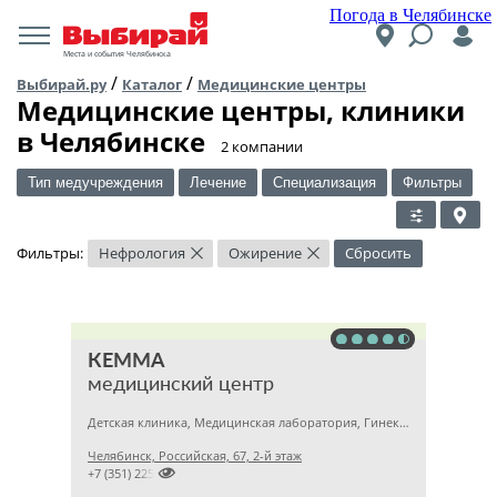
Погода в Челябинске
Места и события Челябинска
/
/
Выбирай.ру
Каталог
Медицинские центры
Медицинские центры, клиники
в Челябинске
​2 компании
Тип медучреждения
Лечение
Специализация
Фильтры
Фильтры:
Нефрология
Ожирение
Сбросить
×
×
КЕММА
медицинский центр
Детская клиника, Медицинская лаборатория, Гинекология
Челябинск, Российская, 67, 2-й этаж

+7 (351) 2256145