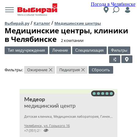
Погода в Челябинске
Места и события Челябинска
/
/
Выбирай.ру
Каталог
Медицинские центры
Медицинские центры, клиники
в Челябинске
​2 компании
Тип медучреждения
Лечение
Специализация
Фильтры
Фильтры:
Ожирение
Педиатрия
Сбросить
×
×
Медеор
медицинский центр
Детская клиника, Медицинская лаборатория, Гинекология
Челябинск, ул. Горького 16

+7 (351) 2172376