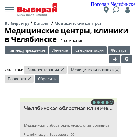
Погода в Челябинске
Места и события Челябинска
/
/
Выбирай.ру
Каталог
Медицинские центры
Медицинские центры, клиники
в Челябинске
​1 компания
Тип медучреждения
Лечение
Специализация
Фильтры
Фильтры:
Бальнеотерапия
Медицинская клиника
×
×
Парковка
Сбросить
×
Челябинская областная клиническая больница
Медицинская лаборатория, Андрология, Больница
Челябинск, ул. Воровского, 70