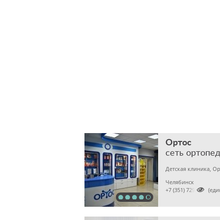
Ортос
сеть ортопе
Детская клиника, О
Челябинск

+7 (351) 7299003 (ед