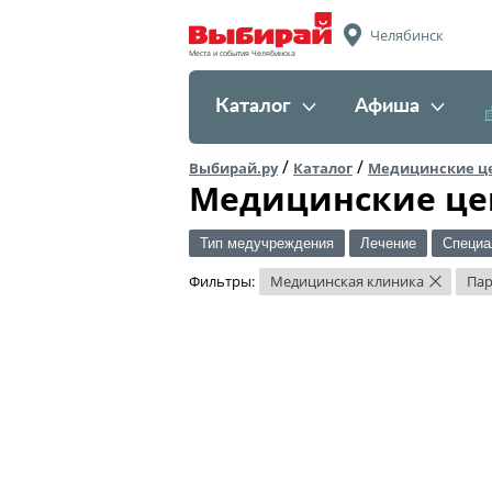
Челябинск
Места и события Челябинска
Каталог
Афиша
/
/
Выбирай.ру
Каталог
Медицинские ц
Медицинские це
Тип медучреждения
Лечение
Специа
Фильтры:
Медицинская клиника
Пар
×