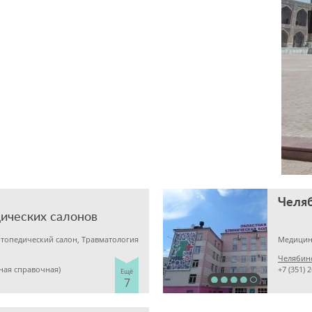
дических салонов
ртопедический салон, Травматология
Медицин
Челябинс
иная справочная)
+7 (351) 
Ещё
7