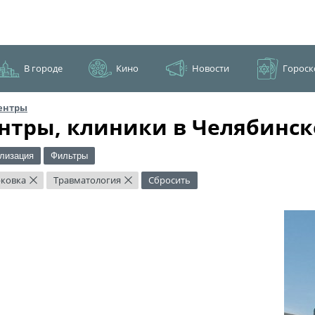
В городе
Кино
Новости
Гороск
ентры
нтры, клиники в Челябинск
лизация
Фильтры
ковка
Травматология
Сбросить
×
×