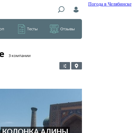
Погода в Челябинске
оп
Тесты
Отзывы
е
​3 компании
КОЛОНКА АЛИНЫ