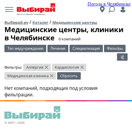
Погода в Челябинске
Места и события Челябинска
/
/
Выбирай.ру
Каталог
Медицинские центры
Медицинские центры, клиники
в Челябинске
​0 компаний
Тип медучреждения
Лечение
Специализация
Фильтры
Фильтры:
Аллергия
Кардиология
×
×
Медицинская клиника
Сбросить
×
Нет компаний, подходящих под условия
фильтрации.
© 2007—2026