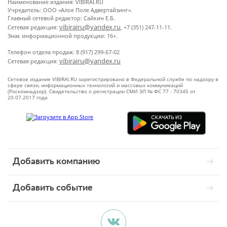
Наименование издания: VIBIRAI.RU
Учредитель: ООО «Алое Поле Адвертайзинг».
Главный сетевой редактор: Сайкин Е.Б.
vibirairu@yandex.ru
Сетевая редакция:
, +7 (351) 247-11-11.
Знак информационной продукции: 16+.
Телефон отдела продаж: 8 (917) 299-67-02
vibirairu@yandex.ru
Сетевая редакция:
Сетевое издание VIBIRAI.RU зарегистрировано в Федеральной службе по надзору в
сфере связи, информационных технологий и массовых коммуникаций
(Роскомнадзор). Свидетельство о регистрации СМИ ЭЛ № ФС 77 - 70345 от
20.07.2017 года
Добавить компанию
Добавить событие