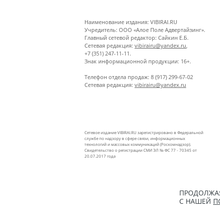
Наименование издания: VIBIRAI.RU
Учредитель: ООО «Алое Поле Адвертайзинг».
Главный сетевой редактор: Сайкин Е.Б.
Сетевая редакция:
vibirairu@yandex.ru
,
+7 (351) 247-11-11.
Знак информационной продукции: 16+.
Телефон отдела продаж: 8 (917) 299-67-02
Сетевая редакция:
vibirairu@yandex.ru
Сетевое издание VIBIRAI.RU зарегистрировано в Федеральной
службе по надзору в сфере связи, информационных
технологий и массовых коммуникаций (Роскомнадзор).
Свидетельство о регистрации СМИ ЭЛ № ФС 77 - 70345 от
20.07.2017 года
ПРОДОЛЖАЯ
С НАШЕЙ
П