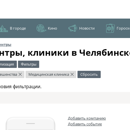
В городе
Кино
Новости
Гороск
ентры
нтры, клиники в Челябинск
лизация
Фильтры
бешенства
Медицинская клиника
Сбросить
×
×
ловия фильтрации.
Добавить компанию
Добавить событие