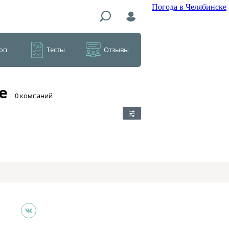
Погода в Челябинске
оп
Тесты
Отзывы
е
​0 компаний