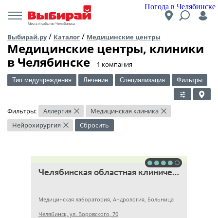
Погода в Челябинске
Места и события Челябинска
/
/
Выбирай.ру
Каталог
Медицинские центры
Медицинские центры, клиники
в Челябинске
​1 компания
Тип медучреждения
Лечение
Специализация
Фильтры
Фильтры:
Аллергия
Медицинская клиника
×
×
Нейрохирургия
Сбросить
×
Челябинская областная клиническая больница
Медицинская лаборатория, Андрология, Больница
Челябинск, ул. Воровского, 70