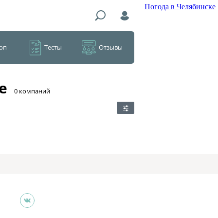
Погода в Челябинске
оп
Тесты
Отзывы
е
​0 компаний