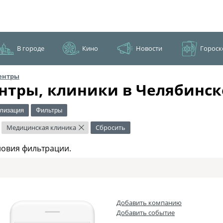
В городе
Кино
Новости
Гороск
ентры
нтры, клиники в Челябинск
лизация
Фильтры
Медицинская клиника
Сбросить
×
ловия фильтрации.
Добавить компанию
Добавить событие