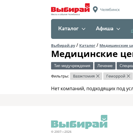
Челябинск
Места и события Челябинска
Каталог
Афиша
/
/
Выбирай.ру
Каталог
Медицинские ц
Медицинские це
Тип медучреждения
Лечение
Специа
Фильтры:
Вазэктомия
Геморрой
×
×
Нет компаний, подходящих под ус
© 2007—2026