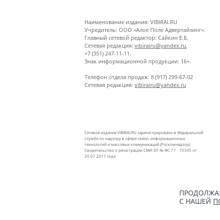
Наименование издания: VIBIRAI.RU
Учредитель: ООО «Алое Поле Адвертайзинг».
Главный сетевой редактор: Сайкин Е.Б.
Сетевая редакция:
vibirairu@yandex.ru
,
+7 (351) 247-11-11.
Знак информационной продукции: 16+.
Телефон отдела продаж: 8 (917) 299-67-02
Сетевая редакция:
vibirairu@yandex.ru
Сетевое издание VIBIRAI.RU зарегистрировано в Федеральной
службе по надзору в сфере связи, информационных
технологий и массовых коммуникаций (Роскомнадзор).
Свидетельство о регистрации СМИ ЭЛ № ФС 77 - 70345 от
20.07.2017 года
ПРОДОЛЖАЯ
С НАШЕЙ
П