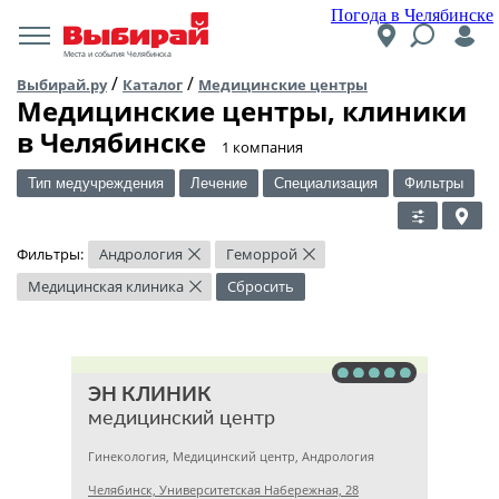
Погода в Челябинске
Места и события Челябинска
/
/
Выбирай.ру
Каталог
Медицинские центры
Медицинские центры, клиники
в Челябинске
​1 компания
Тип медучреждения
Лечение
Специализация
Фильтры
Фильтры:
Андрология
Геморрой
×
×
Медицинская клиника
Сбросить
×
ЭН КЛИНИК
медицинский центр
Гинекология, Медицинский центр, Андрология
Челябинск, Университетская Набережная, 28