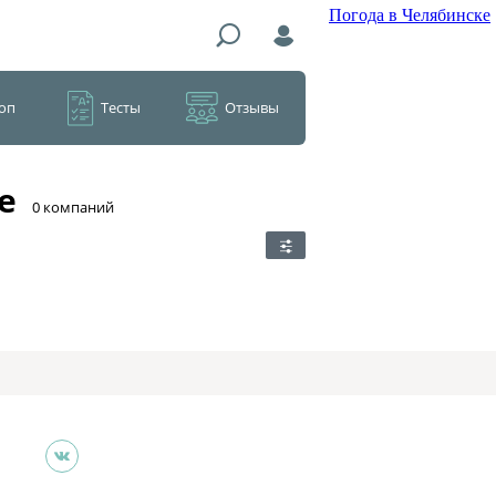
Погода в Челябинске
оп
Тесты
Отзывы
е
​0 компаний