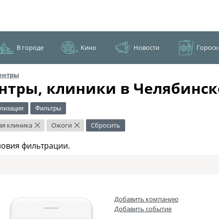
В городе
Кино
Новости
Гороск
ентры
нтры, клиники в Челябинск
лизация
Фильтры
я клиника
Ожоги
Сбросить
×
×
ловия фильтрации.
Добавить компанию
Добавить событие