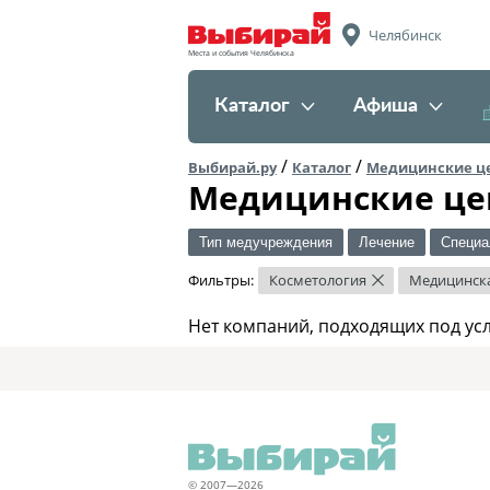
Челябинск
Места и события Челябинска
Каталог
Афиша
/
/
Выбирай.ру
Каталог
Медицинские ц
Медицинские це
Тип медучреждения
Лечение
Специа
Фильтры:
Косметология
Медицинска
×
Нет компаний, подходящих под ус
© 2007—2026