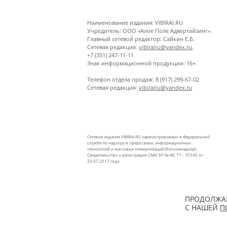
Наименование издания: VIBIRAI.RU
Учредитель: ООО «Алое Поле Адвертайзинг».
Главный сетевой редактор: Сайкин Е.Б.
Сетевая редакция:
vibirairu@yandex.ru
,
+7 (351) 247-11-11.
Знак информационной продукции: 16+.
Телефон отдела продаж: 8 (917) 299-67-02
Сетевая редакция:
vibirairu@yandex.ru
Сетевое издание VIBIRAI.RU зарегистрировано в Федеральной
службе по надзору в сфере связи, информационных
технологий и массовых коммуникаций (Роскомнадзор).
Свидетельство о регистрации СМИ ЭЛ № ФС 77 - 70345 от
20.07.2017 года
ПРОДОЛЖАЯ
С НАШЕЙ
П