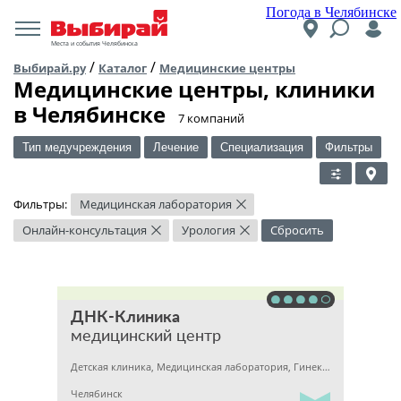
Погода в Челябинске
Места и события Челябинска
/
/
Выбирай.ру
Каталог
Медицинские центры
Медицинские центры, клиники
в Челябинске
​7 компаний
Тип медучреждения
Лечение
Специализация
Фильтры
Фильтры:
Медицинская лаборатория
×
Онлайн-консультация
Урология
Сбросить
×
×
ДНК-Клиника
медицинский центр
Детская клиника, Медицинская лаборатория, Гинекология
Челябинск