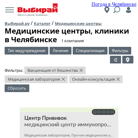
Погода в Челябинске
Места и события Челябинска
/
/
Выбирай.ру
Каталог
Медицинские центры
Медицинские центры, клиники
в Челябинске
​1 компания
Тип медучреждения
Лечение
Специализация
Фильтры
Фильтры:
Вакцинация от бешенства
×
Медицинская лаборатория
Онлайн-консультация
×
×
Сбросить
Центр Прививок
медицинский центр иммунопрофилактики
Медицинская лаборатория, Прочие медицинские учреждения, Медицинский центр