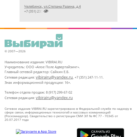
Челябинск, ул.Степана Разина, д.4

+7 (351) 2334703
© 2007—2026
Наименование издания: VIBIRAI.RU
Учредитель: ООО «Алое Поле Адвертайзинг».
Главный сетевой редактор: Сайкин Е.Б.
vibirairu@yandex.ru
Сетевая редакция:
, +7 (351) 247-11-11.
Знак информационной продукции: 16+.
Телефон отдела продаж: 8 (917) 299-67-02
vibirairu@yandex.ru
Сетевая редакция:
Сетевое издание VIBIRAI.RU зарегистрировано в Федеральной службе по надзору в
сфере связи, информационных технологий и массовых коммуникаций
(Роскомнадзор). Свидетельство о регистрации СМИ ЭЛ № ФС 77 - 70345 от
20.07.2017 года