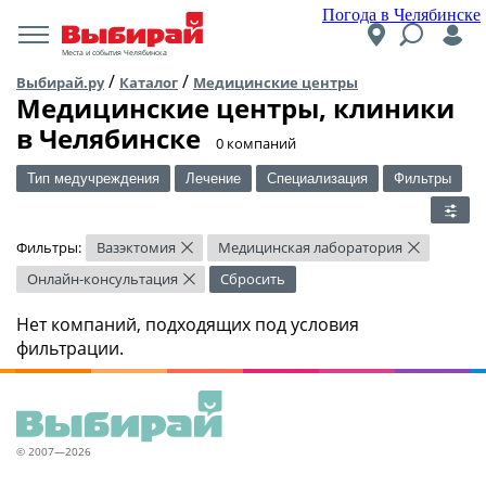
Погода в Челябинске
Места и события Челябинска
/
/
Выбирай.ру
Каталог
Медицинские центры
Медицинские центры, клиники
в Челябинске
​0 компаний
Тип медучреждения
Лечение
Специализация
Фильтры
Фильтры:
Вазэктомия
Медицинская лаборатория
×
×
Онлайн-консультация
Сбросить
×
Нет компаний, подходящих под условия
фильтрации.
© 2007—2026