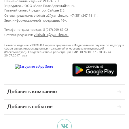
Наименование издания: VIBIRAI.RU
Учредитель: ООО «Алое Поле Адвертайзинг».
Главный сетевой редактор: Сайкин Е.Б.
vibirairu@yandex.ru
Сетевая редакция:
, +7 (351) 247-11-11.
Знак информационной продукции: 16+.
Телефон отдела продаж: 8 (917) 299-67-02
vibirairu@yandex.ru
Сетевая редакция:
Сетевое издание VIBIRAI.RU зарегистрировано в Федеральной службе по надзору в
сфере связи, информационных технологий и массовых коммуникаций
(Роскомнадзор). Свидетельство о регистрации СМИ ЭЛ № ФС 77 - 70345 от
20.07.2017 года
Добавить компанию
Добавить событие