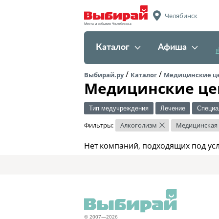
Челябинск
Места и события Челябинска
Каталог
Афиша
/
/
Выбирай.ру
Каталог
Медицинские ц
Медицинские це
Тип медучреждения
Лечение
Специа
Фильтры:
Алкоголизм
Медицинская
×
Нет компаний, подходящих под ус
© 2007—2026