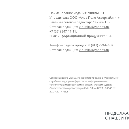
Наименование издания: VIBIRAI.RU
Учредитель: ООО «Алое Поле Адвертайзинг».
Главный сетевой редактор: Сайкин Е.Б.
Сетевая редакция:
vibirairu@yandex.ru
,
+7 (351) 247-11-11.
Знак информационной продукции: 16+.
Телефон отдела продаж: 8 (917) 299-67-02
Сетевая редакция:
vibirairu@yandex.ru
Сетевое издание VIBIRAI.RU зарегистрировано в Федеральной
службе по надзору в сфере связи, информационных
технологий и массовых коммуникаций (Роскомнадзор).
Свидетельство о регистрации СМИ ЭЛ № ФС 77 - 70345 от
20.07.2017 года
ПРОДОЛЖАЯ
С НАШЕЙ
П