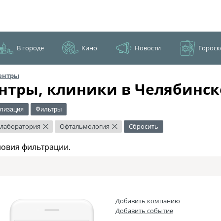
В городе
Кино
Новости
Гороск
ентры
нтры, клиники в Челябинск
лизация
Фильтры
 лаборатория
Офтальмология
Сбросить
×
×
ловия фильтрации.
Добавить компанию
Добавить событие