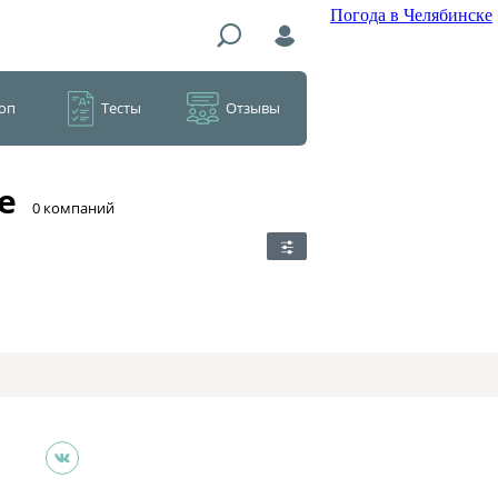
Погода в Челябинске
оп
Тесты
Отзывы
е
​0 компаний