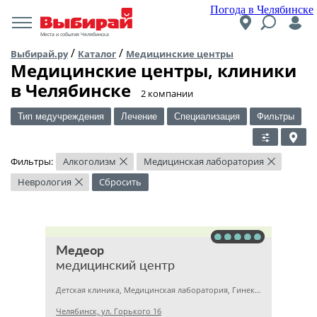
Погода в Челябинске
Места и события Челябинска
/
/
Выбирай.ру
Каталог
Медицинские центры
Медицинские центры, клиники
в Челябинске
​2 компании
Тип медучреждения
Лечение
Специализация
Фильтры
Фильтры:
Алкоголизм
Медицинская лаборатория
×
×
Неврология
Сбросить
×
Медеор
медицинский центр
Детская клиника, Медицинская лаборатория, Гинекология
Челябинск, ул. Горького 16