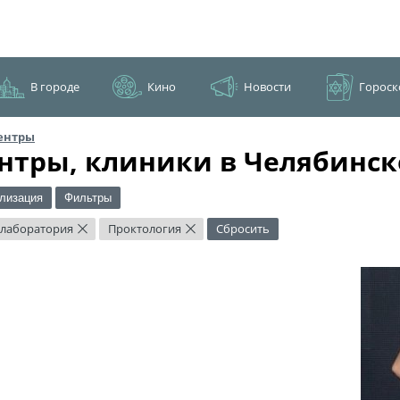
В городе
Кино
Новости
Гороск
ентры
нтры, клиники в Челябинск
лизация
Фильтры
 лаборатория
Проктология
Сбросить
×
×