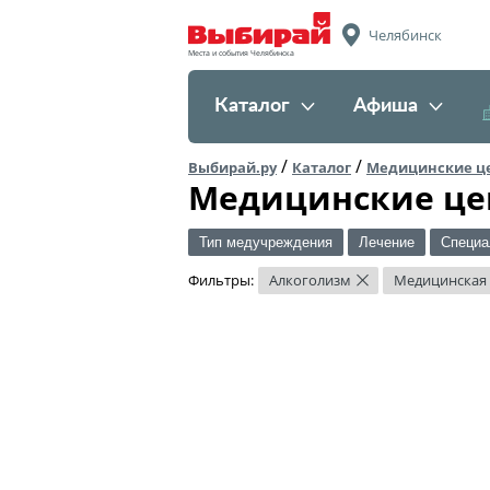
Челябинск
Места и события Челябинска
Каталог
Афиша
/
/
Выбирай.ру
Каталог
Медицинские ц
Медицинские це
Тип медучреждения
Лечение
Специа
Фильтры:
Алкоголизм
Медицинская
×