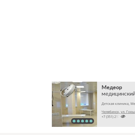
Медеор
медицинский
Челябинск, ул. Горь

+7 (351) 2172376