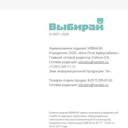
© 2007—2026
Наименование издания: VIBIRAI.RU
Учредитель: ООО «Алое Поле Адвертайзинг».
Главный сетевой редактор: Сайкин Е.Б.
Сетевая редакция:
vibirairu@yandex.ru
,
+7 (351) 247-11-11.
Знак информационной продукции: 16+.
Телефон отдела продаж: 8 (917) 299-67-02
Сетевая редакция:
vibirairu@yandex.ru
Сетевое издание VIBIRAI.RU зарегистрировано в Федеральной
службе по надзору в сфере связи, информационных
технологий и массовых коммуникаций (Роскомнадзор).
Свидетельство о регистрации СМИ ЭЛ № ФС 77 - 70345 от
20.07.2017 года