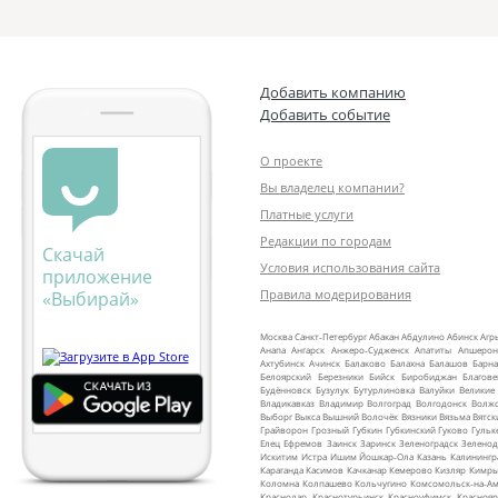
Добавить компанию
Добавить событие
О проекте
Вы владелец компании?
Платные услуги
Редакции по городам
Скачай
Условия использования сайта
приложение
Правила модерирования
«Выбирай»
Москва
Санкт‑Петербург
Абакан
Абдулино
Абинск
Агр
Анапа
Ангарск
Анжеро‑Судженск
Апатиты
Апшерон
Ахтубинск
Ачинск
Балаково
Балахна
Балашов
Барна
Белоярский
Березники
Бийск
Биробиджан
Благов
Будённовск
Бузулук
Бутурлиновка
Валуйки
Великие
Владикавказ
Владимир
Волгоград
Волгодонск
Волж
Выборг
Выкса
Вышний Волочёк
Вязники
Вязьма
Вятск
Грайворон
Грозный
Губкин
Губкинский
Гуково
Гульк
Елец
Ефремов
Заинск
Заринск
Зеленоградск
Зеленод
Искитим
Истра
Ишим
Йошкар‑Ола
Казань
Калинингр
Караганда
Касимов
Качканар
Кемерово
Кизляр
Кимр
Коломна
Колпашево
Кольчугино
Комсомольск‑на‑Ам
Краснодар
Краснотурьинск
Красноуфимск
Краснояр