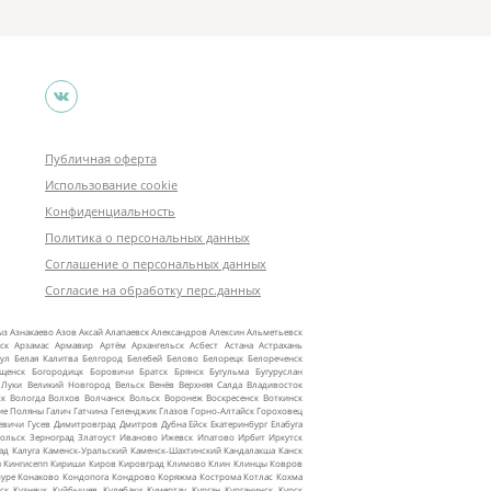
Публичная оферта
Использование cookie
Конфиденциальность
Политика о персональных данных
Соглашение о персональных данных
Согласие на обработку перс.данных
ыз
Азнакаево
Азов
Аксай
Алапаевск
Александров
Алексин
Альметьевск
ск
Арзамас
Армавир
Артём
Архангельск
Асбест
Астана
Астрахань
ул
Белая Калитва
Белгород
Белебей
Белово
Белорецк
Белореченск
ещенск
Богородицк
Боровичи
Братск
Брянск
Бугульма
Бугуруслан
 Луки
Великий Новгород
Вельск
Венёв
Верхняя Салда
Владивосток
ск
Вологда
Волхов
Волчанск
Вольск
Воронеж
Воскресенск
Воткинск
ие Поляны
Галич
Гатчина
Геленджик
Глазов
Горно‑Алтайск
Гороховец
евичи
Гусев
Димитровград
Дмитров
Дубна
Ейск
Екатеринбург
Елабуга
ольск
Зерноград
Златоуст
Иваново
Ижевск
Ипатово
Ирбит
Иркутск
ад
Калуга
Каменск‑Уральский
Каменск‑Шахтинский
Кандалакша
Канск
ы
Кингисепп
Кириши
Киров
Кировград
Климово
Клин
Клинцы
Ковров
уре
Конаково
Кондопога
Кондрово
Коряжма
Кострома
Котлас
Кохма
ск
Кузнецк
Куйбышев
Кулебаки
Кумертау
Курган
Курганинск
Курск