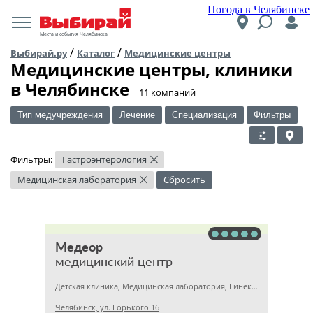
Погода в Челябинске
Места и события Челябинска
/
/
Выбирай.ру
Каталог
Медицинские центры
Медицинские центры, клиники
в Челябинске
​11 компаний
Тип медучреждения
Лечение
Специализация
Фильтры
Фильтры:
Гастроэнтерология
×
Медицинская лаборатория
Сбросить
×
Медеор
медицинский центр
Детская клиника, Медицинская лаборатория, Гинекология
Челябинск, ул. Горького 16