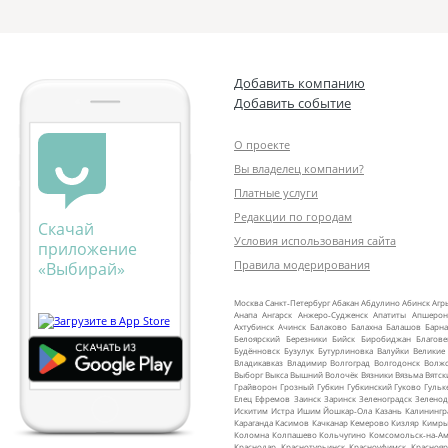
Добавить компанию
Добавить событие
О проекте
Вы владелец компании?
Платные услуги
Редакции по городам
Скачай
Условия использования сайта
приложение
Правила модерирования
«Выбирай»
Москва
Санкт‑Петербург
Абакан
Абдулино
Абинск
Агр
Анапа
Ангарск
Анжеро‑Судженск
Апатиты
Апшерон
Ахтубинск
Ачинск
Балаково
Балахна
Балашов
Барна
Белоярский
Березники
Бийск
Биробиджан
Благов
Будённовск
Бузулук
Бутурлиновка
Валуйки
Великие
Владикавказ
Владимир
Волгоград
Волгодонск
Волж
Выборг
Выкса
Вышний Волочёк
Вязники
Вязьма
Вятск
Грайворон
Грозный
Губкин
Губкинский
Гуково
Гульк
Елец
Ефремов
Заинск
Заринск
Зеленоградск
Зеленод
Искитим
Истра
Ишим
Йошкар‑Ола
Казань
Калинингр
Караганда
Касимов
Качканар
Кемерово
Кизляр
Кимр
Коломна
Колпашево
Кольчугино
Комсомольск‑на‑Ам
Краснодар
Краснотурьинск
Красноуфимск
Краснояр