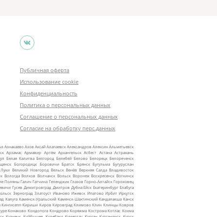
Публичная оферта
Использование cookie
Конфиденциальность
Политика о персональных данных
Соглашение о персональных данных
Согласие на обработку перс.данных
ыз
Азнакаево
Азов
Аксай
Алапаевск
Александров
Алексин
Альметьевск
ск
Арзамас
Армавир
Артём
Архангельск
Асбест
Астана
Астрахань
ул
Белая Калитва
Белгород
Белебей
Белово
Белорецк
Белореченск
ещенск
Богородицк
Боровичи
Братск
Брянск
Бугульма
Бугуруслан
 Луки
Великий Новгород
Вельск
Венёв
Верхняя Салда
Владивосток
ск
Вологда
Волхов
Волчанск
Вольск
Воронеж
Воскресенск
Воткинск
ие Поляны
Галич
Гатчина
Геленджик
Глазов
Горно‑Алтайск
Гороховец
евичи
Гусев
Димитровград
Дмитров
Дубна
Ейск
Екатеринбург
Елабуга
ольск
Зерноград
Златоуст
Иваново
Ижевск
Ипатово
Ирбит
Иркутск
ад
Калуга
Каменск‑Уральский
Каменск‑Шахтинский
Кандалакша
Канск
ы
Кингисепп
Кириши
Киров
Кировград
Климово
Клин
Клинцы
Ковров
уре
Конаково
Кондопога
Кондрово
Коряжма
Кострома
Котлас
Кохма
ск
Кузнецк
Куйбышев
Кулебаки
Кумертау
Курган
Курганинск
Курск