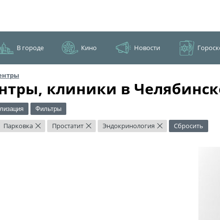
В городе
Кино
Новости
Гороск
ентры
нтры, клиники в Челябинск
лизация
Фильтры
Парковка
Простатит
Эндокринология
Сбросить
×
×
×