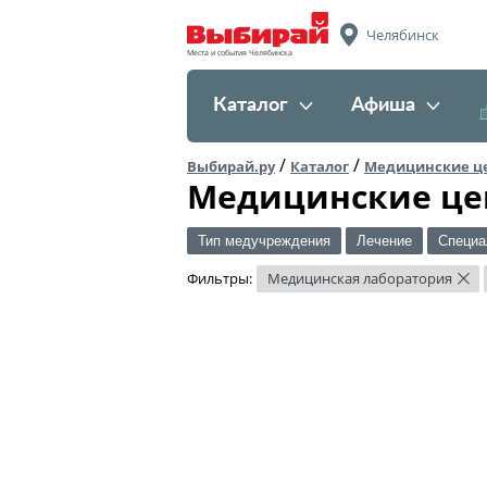
Челябинск
Места и события Челябинска
Каталог
Афиша
/
/
Выбирай.ру
Каталог
Медицинские ц
Медицинские це
Тип медучреждения
Лечение
Специа
Фильтры:
Медицинская лаборатория
×