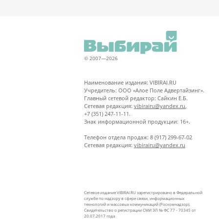
© 2007—2026
Наименование издания: VIBIRAI.RU
Учредитель: ООО «Алое Поле Адвертайзинг».
Главный сетевой редактор: Сайкин Е.Б.
Сетевая редакция:
vibirairu@yandex.ru
,
+7 (351) 247-11-11.
Знак информационной продукции: 16+.
Телефон отдела продаж: 8 (917) 299-67-02
Сетевая редакция:
vibirairu@yandex.ru
Сетевое издание VIBIRAI.RU зарегистрировано в Федеральной
службе по надзору в сфере связи, информационных
технологий и массовых коммуникаций (Роскомнадзор).
Свидетельство о регистрации СМИ ЭЛ № ФС 77 - 70345 от
20.07.2017 года