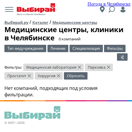
Погода в Челябинске
Места и события Челябинска
/
/
Выбирай.ру
Каталог
Медицинские центры
Медицинские центры, клиники
в Челябинске
​0 компаний
Тип медучреждения
Лечение
Специализация
Фильтры
Фильтры:
Медицинская лаборатория
Парковка
×
×
Простатит
Хирургия
Сбросить
×
×
Нет компаний, подходящих под условия
фильтрации.
© 2007—2026