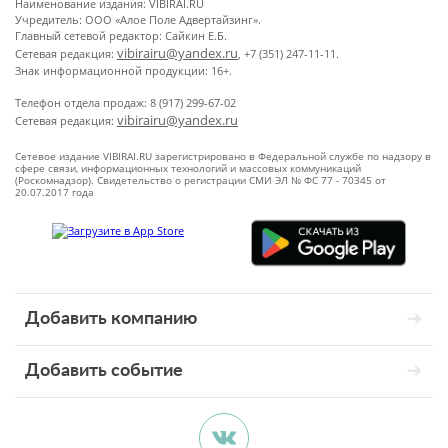
Наименование издания: VIBIRAI.RU
Учредитель: ООО «Алое Поле Адвертайзинг».
Главный сетевой редактор: Сайкин Е.Б.
vibirairu@yandex.ru
Сетевая редакция:
, +7 (351) 247-11-11.
Знак информационной продукции: 16+.
Телефон отдела продаж: 8 (917) 299-67-02
vibirairu@yandex.ru
Сетевая редакция:
Сетевое издание VIBIRAI.RU зарегистрировано в Федеральной службе по надзору в
сфере связи, информационных технологий и массовых коммуникаций
(Роскомнадзор). Свидетельство о регистрации СМИ ЭЛ № ФС 77 - 70345 от
20.07.2017 года
Добавить компанию
Добавить событие