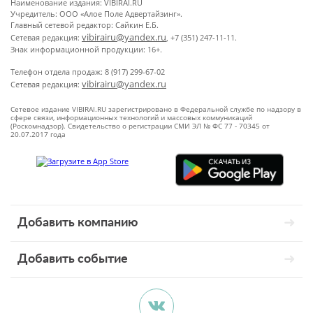
Наименование издания: VIBIRAI.RU
Учредитель: ООО «Алое Поле Адвертайзинг».
Главный сетевой редактор: Сайкин Е.Б.
vibirairu@yandex.ru
Сетевая редакция:
, +7 (351) 247-11-11.
Знак информационной продукции: 16+.
Телефон отдела продаж: 8 (917) 299-67-02
vibirairu@yandex.ru
Сетевая редакция:
Сетевое издание VIBIRAI.RU зарегистрировано в Федеральной службе по надзору в
сфере связи, информационных технологий и массовых коммуникаций
(Роскомнадзор). Свидетельство о регистрации СМИ ЭЛ № ФС 77 - 70345 от
20.07.2017 года
Добавить компанию
Добавить событие