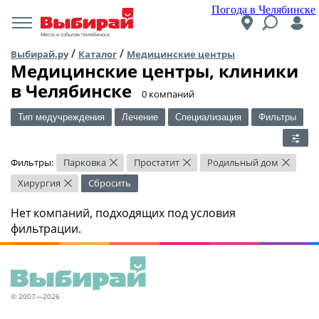
Погода в Челябинске
Места и события Челябинска
/
/
Выбирай.ру
Каталог
Медицинские центры
Медицинские центры, клиники
в Челябинске
​0 компаний
Тип медучреждения
Лечение
Специализация
Фильтры
Фильтры:
Парковка
Простатит
Родильный дом
×
×
×
Хирургия
Сбросить
×
Нет компаний, подходящих под условия
фильтрации.
© 2007—2026