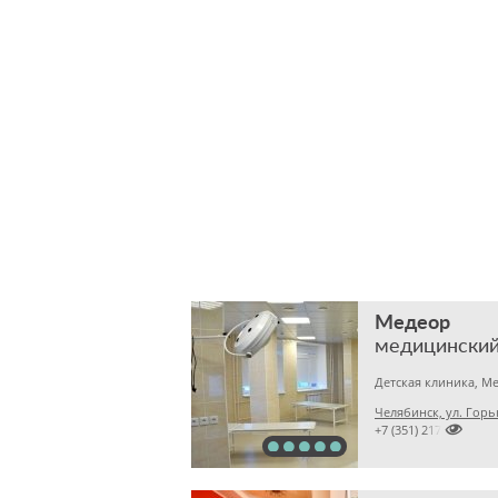
Медеор
медицинский
Челябинск, ул. Горь

+7 (351) 2172376