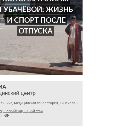
ГУБАЧЁВОЙ: ЖИЗНЬ
И СПОРТ ПОСЛЕ
ОТПУСКА
МА
цинский центр
Детская клиника, Медицинская лаборатория, Гинекология
к, Российская, 67, 2-й этаж

2256145