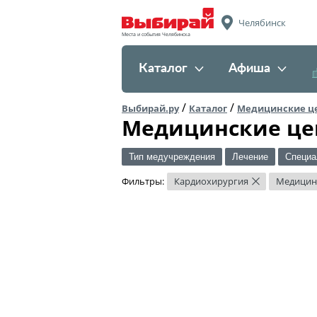
Челябинск
Места и события Челябинска
Каталог
Афиша
/
/
Выбирай.ру
Каталог
Медицинские ц
Медицинские це
Тип медучреждения
Лечение
Специа
Фильтры:
Кардиохирургия
Медицин
×