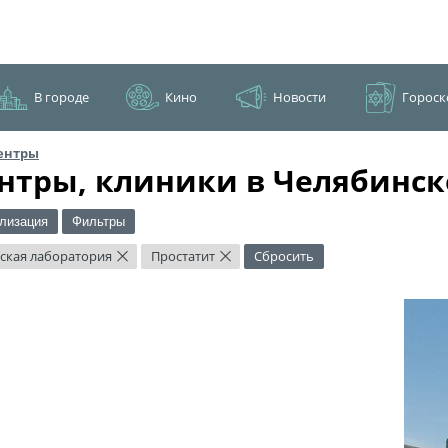
В городе
Кино
Новости
Гороск
ентры
нтры, клиники в Челябинск
лизация
Фильтры
ская лаборатория
Простатит
Сбросить
×
×