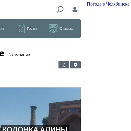
Погода в Челябинске
оп
Тесты
Отзывы
е
​3 компании
КОЛОНКА АЛИНЫ