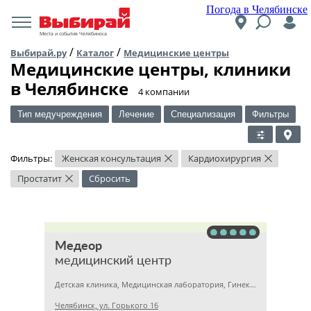
Погода в Челябинске
Места и события Челябинска
/
/
Выбирай.ру
Каталог
Медицинские центры
Медицинские центры, клиники
в Челябинске
​4 компании
Тип медучреждения
Лечение
Специализация
Фильтры
Фильтры:
Женская консультация
Кардиохирургия
×
×
Простатит
Сбросить
×
Медеор
медицинский центр
Детская клиника, Медицинская лаборатория, Гинекология
Челябинск, ул. Горького 16