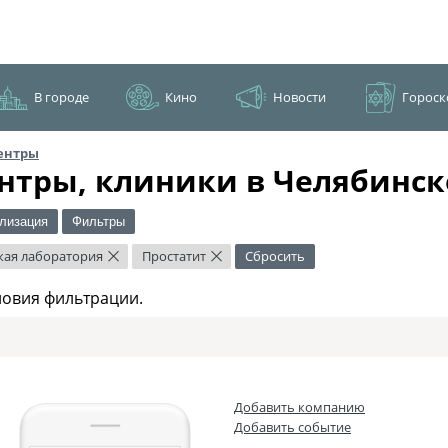
В городе
Кино
Новости
Гороск
ентры
нтры, клиники в Челябинск
лизация
Фильтры
ая лаборатория
Простатит
Сбросить
×
×
ловия фильтрации.
Добавить компанию
Добавить событие