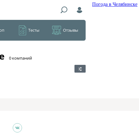
Погода в Челябинске
оп
Тесты
Отзывы
е
​0 компаний