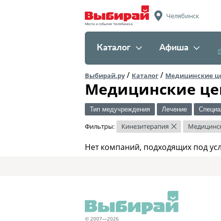
Челябинск
Места и события Челябинска
Каталог
Афиша
/
/
Выбирай.ру
Каталог
Медицинские ц
Медицинские це
Тип медучреждения
Лечение
Специа
Фильтры:
Кинезитерапия
Медицинск
×
Нет компаний, подходящих под ус
© 2007—2026