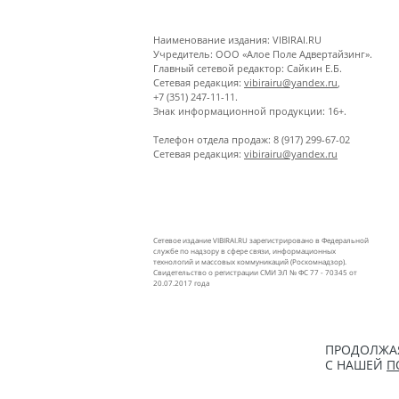
Наименование издания: VIBIRAI.RU
Учредитель: ООО «Алое Поле Адвертайзинг».
Главный сетевой редактор: Сайкин Е.Б.
Сетевая редакция:
vibirairu@yandex.ru
,
+7 (351) 247-11-11.
Знак информационной продукции: 16+.
Телефон отдела продаж: 8 (917) 299-67-02
Сетевая редакция:
vibirairu@yandex.ru
Сетевое издание VIBIRAI.RU зарегистрировано в Федеральной
службе по надзору в сфере связи, информационных
технологий и массовых коммуникаций (Роскомнадзор).
Свидетельство о регистрации СМИ ЭЛ № ФС 77 - 70345 от
20.07.2017 года
ПРОДОЛЖАЯ
С НАШЕЙ
П