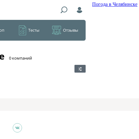
Погода в Челябинске
оп
Тесты
Отзывы
е
​0 компаний