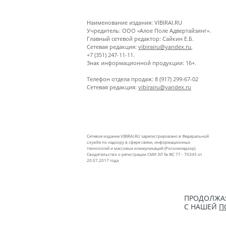
Наименование издания: VIBIRAI.RU
Учредитель: ООО «Алое Поле Адвертайзинг».
Главный сетевой редактор: Сайкин Е.Б.
Сетевая редакция:
vibirairu@yandex.ru
,
+7 (351) 247-11-11.
Знак информационной продукции: 16+.
Телефон отдела продаж: 8 (917) 299-67-02
Сетевая редакция:
vibirairu@yandex.ru
Сетевое издание VIBIRAI.RU зарегистрировано в Федеральной
службе по надзору в сфере связи, информационных
технологий и массовых коммуникаций (Роскомнадзор).
Свидетельство о регистрации СМИ ЭЛ № ФС 77 - 70345 от
20.07.2017 года
ПРОДОЛЖАЯ
С НАШЕЙ
П