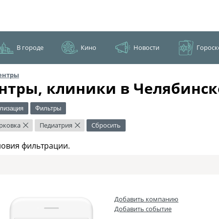
В городе
Кино
Новости
Гороск
ентры
нтры, клиники в Челябинск
лизация
Фильтры
рковка
Педиатрия
Сбросить
×
×
ловия фильтрации.
Добавить компанию
Добавить событие