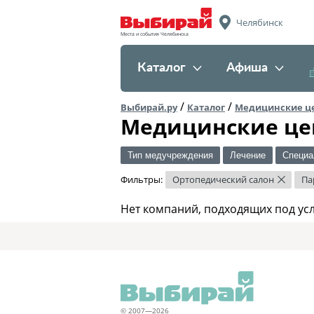
Челябинск
Места и события Челябинска
Каталог
Афиша
/
/
Выбирай.ру
Каталог
Медицинские ц
Медицинские це
Тип медучреждения
Лечение
Специа
Фильтры:
Ортопедический салон
Па
×
Нет компаний, подходящих под ус
© 2007—2026