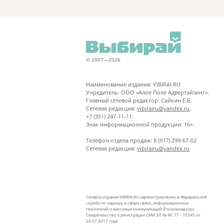
© 2007—2026
Наименование издания: VIBIRAI.RU
Учредитель: ООО «Алое Поле Адвертайзинг».
Главный сетевой редактор: Сайкин Е.Б.
Сетевая редакция:
vibirairu@yandex.ru
,
+7 (351) 247-11-11.
Знак информационной продукции: 16+.
Телефон отдела продаж: 8 (917) 299-67-02
Сетевая редакция:
vibirairu@yandex.ru
Сетевое издание VIBIRAI.RU зарегистрировано в Федеральной
службе по надзору в сфере связи, информационных
технологий и массовых коммуникаций (Роскомнадзор).
Свидетельство о регистрации СМИ ЭЛ № ФС 77 - 70345 от
20.07.2017 года