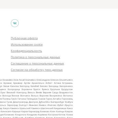
Публичная оферта
Использование cookie
Конфиденциальность
Политика о персональных данных
Соглашение о персональных данных
Согласие на обработку перс.данных
ыз
Азнакаево
Азов
Аксай
Алапаевск
Александров
Алексин
Альметьевск
ск
Арзамас
Армавир
Артём
Архангельск
Асбест
Астана
Астрахань
ул
Белая Калитва
Белгород
Белебей
Белово
Белорецк
Белореченск
ещенск
Богородицк
Боровичи
Братск
Брянск
Бугульма
Бугуруслан
 Луки
Великий Новгород
Вельск
Венёв
Верхняя Салда
Владивосток
ск
Вологда
Волхов
Волчанск
Вольск
Воронеж
Воскресенск
Воткинск
ие Поляны
Галич
Гатчина
Геленджик
Глазов
Горно‑Алтайск
Гороховец
евичи
Гусев
Димитровград
Дмитров
Дубна
Ейск
Екатеринбург
Елабуга
ольск
Зерноград
Златоуст
Иваново
Ижевск
Ипатово
Ирбит
Иркутск
ад
Калуга
Каменск‑Уральский
Каменск‑Шахтинский
Кандалакша
Канск
ы
Кингисепп
Кириши
Киров
Кировград
Климово
Клин
Клинцы
Ковров
уре
Конаково
Кондопога
Кондрово
Коряжма
Кострома
Котлас
Кохма
ск
Кузнецк
Куйбышев
Кулебаки
Кумертау
Курган
Курганинск
Курск