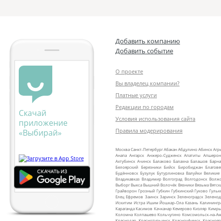
Добавить компанию
Добавить событие
О проекте
Вы владелец компании?
Платные услуги
Редакции по городам
Скачай
Условия использования сайта
приложение
Правила модерирования
«Выбирай»
Москва
Санкт‑Петербург
Абакан
Абдулино
Абинск
Агр
Анапа
Ангарск
Анжеро‑Судженск
Апатиты
Апшерон
Ахтубинск
Ачинск
Балаково
Балахна
Балашов
Барна
Белоярский
Березники
Бийск
Биробиджан
Благов
Будённовск
Бузулук
Бутурлиновка
Валуйки
Великие
Владикавказ
Владимир
Волгоград
Волгодонск
Волж
Выборг
Выкса
Вышний Волочёк
Вязники
Вязьма
Вятск
Грайворон
Грозный
Губкин
Губкинский
Гуково
Гульк
Елец
Ефремов
Заинск
Заринск
Зеленоградск
Зеленод
Искитим
Истра
Ишим
Йошкар‑Ола
Казань
Калинингр
Караганда
Касимов
Качканар
Кемерово
Кизляр
Кимр
Коломна
Колпашево
Кольчугино
Комсомольск‑на‑Ам
Краснодар
Краснотурьинск
Красноуфимск
Краснояр