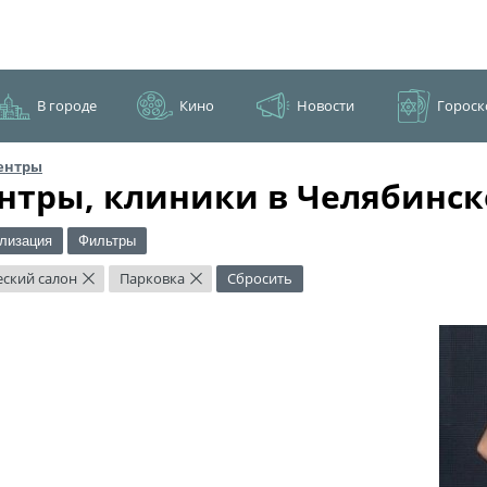
В городе
Кино
Новости
Гороск
ентры
нтры, клиники в Челябинск
лизация
Фильтры
ский салон
Парковка
Сбросить
×
×