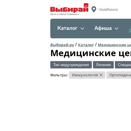
Челябинск
Места и события Челябинска
Каталог
Афиша
/
/
Выбирай.ру
Каталог
Медицинские ц
Медицинские це
Тип медучреждения
Лечение
Специа
Фильтры:
Иммунология
Ортопедиче
×