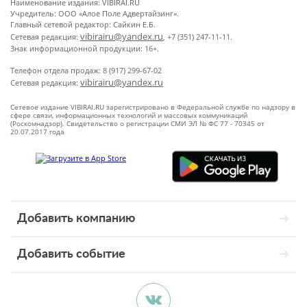
Наименование издания: VIBIRAI.RU
Учредитель: ООО «Алое Поле Адвертайзинг».
Главный сетевой редактор: Сайкин Е.Б.
vibirairu@yandex.ru
Сетевая редакция:
, +7 (351) 247-11-11.
Знак информационной продукции: 16+.
Телефон отдела продаж: 8 (917) 299-67-02
vibirairu@yandex.ru
Сетевая редакция:
Сетевое издание VIBIRAI.RU зарегистрировано в Федеральной службе по надзору в
сфере связи, информационных технологий и массовых коммуникаций
(Роскомнадзор). Свидетельство о регистрации СМИ ЭЛ № ФС 77 - 70345 от
20.07.2017 года
Добавить компанию
Добавить событие