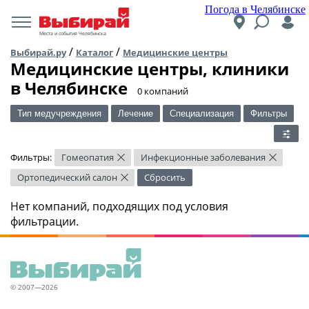
Погода в Челябинске
Места и события Челябинска
/
/
Выбирай.ру
Каталог
Медицинские центры
Медицинские центры, клиники
в Челябинске
​0 компаний
Тип медучреждения
Лечение
Специализация
Фильтры
Фильтры:
Гомеопатия
Инфекционные заболевания
×
×
Ортопедический салон
Сбросить
×
Нет компаний, подходящих под условия
фильтрации.
© 2007—2026