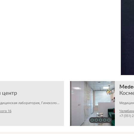
Medeo
 центр
Косме
Детская клиника, Медицинская лаборатория, Гинекология
кого 16
Челябинс
+7 (351) 