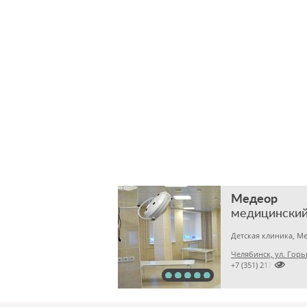
Медеор
медицинский
Челябинск, ул. Горь

+7 (351) 2172376