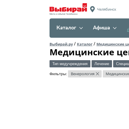
Челябинск
Места и события Челябинска
Каталог
Афиша
/
/
Выбирай.ру
Каталог
Медицинские ц
Медицинские це
Тип медучреждения
Лечение
Специа
Фильтры:
Венерология
Медицински
×