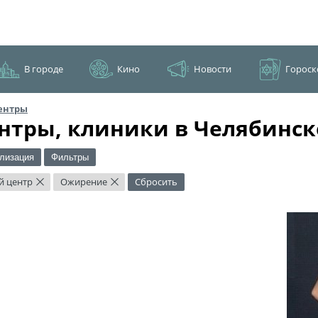
В городе
Кино
Новости
Гороск
ентры
нтры, клиники в Челябинск
лизация
Фильтры
й центр
Ожирение
Сбросить
×
×