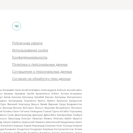
Публичная оферта
Использование cookie
Конфиденциальность
Политика о персональных данных
Соглашение о персональных данных
Согласие на обработку перс.данных
ыз
Азнакаево
Азов
Аксай
Алапаевск
Александров
Алексин
Альметьевск
ск
Арзамас
Армавир
Артём
Архангельск
Асбест
Астана
Астрахань
ул
Белая Калитва
Белгород
Белебей
Белово
Белорецк
Белореченск
ещенск
Богородицк
Боровичи
Братск
Брянск
Бугульма
Бугуруслан
 Луки
Великий Новгород
Вельск
Венёв
Верхняя Салда
Владивосток
ск
Вологда
Волхов
Волчанск
Вольск
Воронеж
Воскресенск
Воткинск
ие Поляны
Галич
Гатчина
Геленджик
Глазов
Горно‑Алтайск
Гороховец
евичи
Гусев
Димитровград
Дмитров
Дубна
Ейск
Екатеринбург
Елабуга
ольск
Зерноград
Златоуст
Иваново
Ижевск
Ипатово
Ирбит
Иркутск
ад
Калуга
Каменск‑Уральский
Каменск‑Шахтинский
Кандалакша
Канск
ы
Кингисепп
Кириши
Киров
Кировград
Климово
Клин
Клинцы
Ковров
уре
Конаково
Кондопога
Кондрово
Коряжма
Кострома
Котлас
Кохма
ск
Кузнецк
Куйбышев
Кулебаки
Кумертау
Курган
Курганинск
Курск