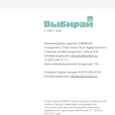
© 2007—2026
Наименование издания: VIBIRAI.RU
Учредитель: ООО «Алое Поле Адвертайзинг».
Главный сетевой редактор: Сайкин Е.Б.
Сетевая редакция:
vibirairu@yandex.ru
,
+7 (351) 247-11-11.
Знак информационной продукции: 16+.
Телефон отдела продаж: 8 (917) 299-67-02
Сетевая редакция:
vibirairu@yandex.ru
Сетевое издание VIBIRAI.RU зарегистрировано в Федеральной
службе по надзору в сфере связи, информационных
технологий и массовых коммуникаций (Роскомнадзор).
Свидетельство о регистрации СМИ ЭЛ № ФС 77 - 70345 от
20.07.2017 года