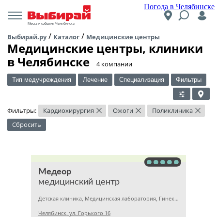
Погода в Челябинске
Места и события Челябинска
/
/
Выбирай.ру
Каталог
Медицинские центры
Медицинские центры, клиники
в Челябинске
​4 компании
Тип медучреждения
Лечение
Специализация
Фильтры
Фильтры:
Кардиохирургия
Ожоги
Поликлиника
×
×
×
Сбросить
Медеор
медицинский центр
Детская клиника, Медицинская лаборатория, Гинекология
Челябинск, ул. Горького 16