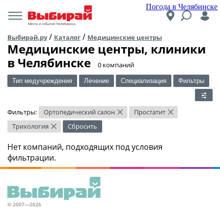
Погода в Челябинске
Места и события Челябинска
/
/
Выбирай.ру
Каталог
Медицинские центры
Медицинские центры, клиники
в Челябинске
​0 компаний
Тип медучреждения
Лечение
Специализация
Фильтры
Фильтры:
Ортопедический салон
Простатит
×
×
Трихология
Сбросить
×
Нет компаний, подходящих под условия
фильтрации.
© 2007—2026