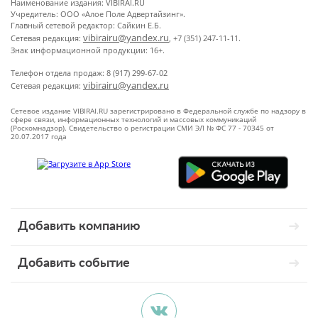
Наименование издания: VIBIRAI.RU
Учредитель: ООО «Алое Поле Адвертайзинг».
Главный сетевой редактор: Сайкин Е.Б.
vibirairu@yandex.ru
Сетевая редакция:
, +7 (351) 247-11-11.
Знак информационной продукции: 16+.
Телефон отдела продаж: 8 (917) 299-67-02
vibirairu@yandex.ru
Сетевая редакция:
Сетевое издание VIBIRAI.RU зарегистрировано в Федеральной службе по надзору в
сфере связи, информационных технологий и массовых коммуникаций
(Роскомнадзор). Свидетельство о регистрации СМИ ЭЛ № ФС 77 - 70345 от
20.07.2017 года
Добавить компанию
Добавить событие