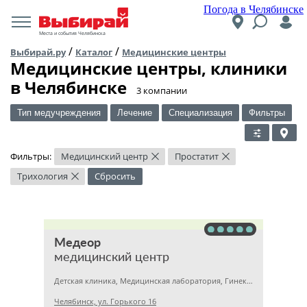
Погода в Челябинске
Места и события Челябинска
/
/
Выбирай.ру
Каталог
Медицинские центры
Медицинские центры, клиники
в Челябинске
​3 компании
Тип медучреждения
Лечение
Специализация
Фильтры
Фильтры:
Медицинский центр
Простатит
×
×
Трихология
Сбросить
×
Медеор
медицинский центр
Детская клиника, Медицинская лаборатория, Гинекология
Челябинск, ул. Горького 16