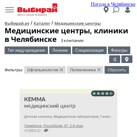
Погода в Челябинске
Места и события Челябинска
/
/
Выбирай.ру
Каталог
Медицинские центры
Медицинские центры, клиники
в Челябинске
​3 компании
Тип медучреждения
Лечение
Специализация
Фильтры
Фильтры:
Офтальмология
Поликлиника
Сбросить
×
×
КЕММА
медицинский центр
Детская клиника, Медицинская лаборатория, Гинекология
Челябинск, Российская, 67, 2-й этаж

+7 (351) 2256145