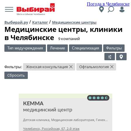
Погода в Челябинске
Места и события Челябинска
/
/
Выбирай.ру
Каталог
Медицинские центры
Медицинские центры, клиники
в Челябинске
​9 компаний
Тип медучреждения
Лечение
Специализация
Фильтры
Фильтры:
Женская консультация
Офтальмология
×
×
Сбросить
КЕММА
медицинский центр
Детская клиника, Медицинская лаборатория, Гинекология
Челябинск, Российская, 67, 2-й этаж