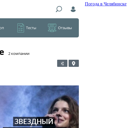
Погода в Челябинске
оп
Тесты
Отзывы
е
​2 компании
ЗВЕЗДНЫЙ