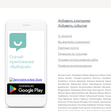
Добавить компанию
Добавить событие
О проекте
Вы владелец компании?
Платные услуги
Редакции по городам
Скачай
Условия использования сайта
приложение
Правила модерирования
«Выбирай»
Москва
Санкт‑Петербург
Абакан
Абдулино
Абинск
Агр
Анапа
Ангарск
Анжеро‑Судженск
Апатиты
Апшерон
Ахтубинск
Ачинск
Балаково
Балахна
Балашов
Барна
Белоярский
Березники
Бийск
Биробиджан
Благов
Будённовск
Бузулук
Бутурлиновка
Валуйки
Великие
Владикавказ
Владимир
Волгоград
Волгодонск
Волж
Выборг
Выкса
Вышний Волочёк
Вязники
Вязьма
Вятск
Грайворон
Грозный
Губкин
Губкинский
Гуково
Гульк
Елец
Ефремов
Заинск
Заринск
Зеленоградск
Зеленод
Искитим
Истра
Ишим
Йошкар‑Ола
Казань
Калинингр
Караганда
Касимов
Качканар
Кемерово
Кизляр
Кимр
Коломна
Колпашево
Кольчугино
Комсомольск‑на‑Ам
Краснодар
Краснотурьинск
Красноуфимск
Краснояр