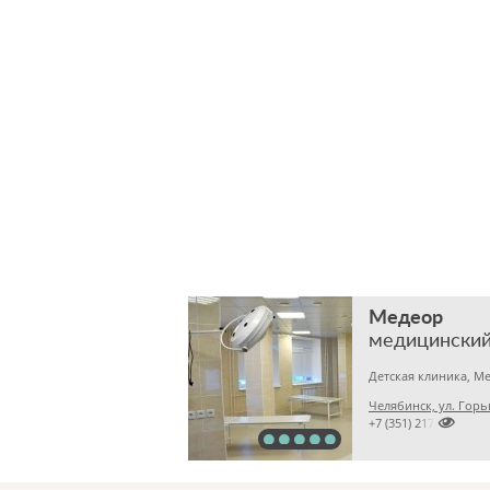
Медеор
медицинский
Челябинск, ул. Горь

+7 (351) 2172376