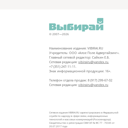
© 2007—2026
Наименование издания: VIBIRAI.RU
Учредитель: ООО «Алое Поле Адвертайзинг».
Главный сетевой редактор: Сайкин Е.Б.
Сетевая редакция:
vibirairu@yandex.ru
,
+7 (351) 247-11-11.
Знак информационной продукции: 16+.
Телефон отдела продаж: 8 (917) 299-67-02
Сетевая редакция:
vibirairu@yandex.ru
Сетевое издание VIBIRAI.RU зарегистрировано в Федеральной
службе по надзору в сфере связи, информационных
технологий и массовых коммуникаций (Роскомнадзор).
Свидетельство о регистрации СМИ ЭЛ № ФС 77 - 70345 от
20.07.2017 года