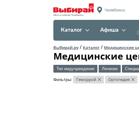
Челябинск
Места и события Челябинска
Каталог
Афиша
/
/
Выбирай.ру
Каталог
Медицинские ц
Медицинские це
Тип медучреждения
Лечение
Специа
Фильтры:
Геморрой
Ортопедия
×
×