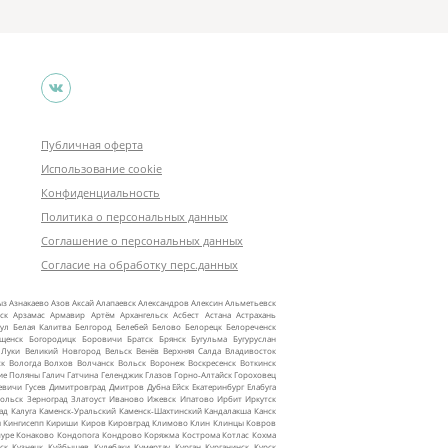
Публичная оферта
Использование cookie
Конфиденциальность
Политика о персональных данных
Соглашение о персональных данных
Согласие на обработку перс.данных
ыз
Азнакаево
Азов
Аксай
Алапаевск
Александров
Алексин
Альметьевск
ск
Арзамас
Армавир
Артём
Архангельск
Асбест
Астана
Астрахань
ул
Белая Калитва
Белгород
Белебей
Белово
Белорецк
Белореченск
ещенск
Богородицк
Боровичи
Братск
Брянск
Бугульма
Бугуруслан
 Луки
Великий Новгород
Вельск
Венёв
Верхняя Салда
Владивосток
ск
Вологда
Волхов
Волчанск
Вольск
Воронеж
Воскресенск
Воткинск
ие Поляны
Галич
Гатчина
Геленджик
Глазов
Горно‑Алтайск
Гороховец
евичи
Гусев
Димитровград
Дмитров
Дубна
Ейск
Екатеринбург
Елабуга
ольск
Зерноград
Златоуст
Иваново
Ижевск
Ипатово
Ирбит
Иркутск
ад
Калуга
Каменск‑Уральский
Каменск‑Шахтинский
Кандалакша
Канск
ы
Кингисепп
Кириши
Киров
Кировград
Климово
Клин
Клинцы
Ковров
уре
Конаково
Кондопога
Кондрово
Коряжма
Кострома
Котлас
Кохма
ск
Кузнецк
Куйбышев
Кулебаки
Кумертау
Курган
Курганинск
Курск