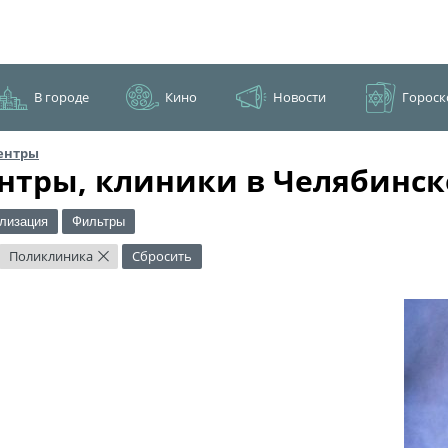
В городе
Кино
Новости
Гороск
ентры
нтры, клиники в Челябинск
лизация
Фильтры
Поликлиника
Сбросить
×