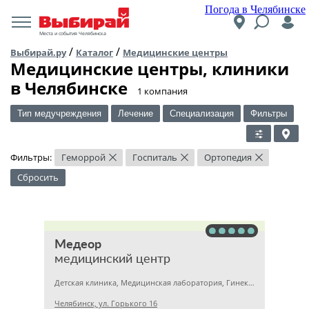
Погода в Челябинске
Места и события Челябинска
/
/
Выбирай.ру
Каталог
Медицинские центры
Медицинские центры, клиники
в Челябинске
​1 компания
Тип медучреждения
Лечение
Специализация
Фильтры
Фильтры:
Геморрой
Госпиталь
Ортопедия
×
×
×
Сбросить
Медеор
медицинский центр
Детская клиника, Медицинская лаборатория, Гинекология
Челябинск, ул. Горького 16