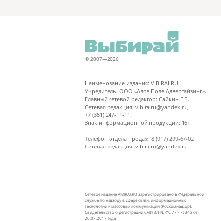
© 2007—2026
Наименование издания: VIBIRAI.RU
Учредитель: ООО «Алое Поле Адвертайзинг».
Главный сетевой редактор: Сайкин Е.Б.
Сетевая редакция:
vibirairu@yandex.ru
,
+7 (351) 247-11-11.
Знак информационной продукции: 16+.
Телефон отдела продаж: 8 (917) 299-67-02
Сетевая редакция:
vibirairu@yandex.ru
Сетевое издание VIBIRAI.RU зарегистрировано в Федеральной
службе по надзору в сфере связи, информационных
технологий и массовых коммуникаций (Роскомнадзор).
Свидетельство о регистрации СМИ ЭЛ № ФС 77 - 70345 от
20.07.2017 года