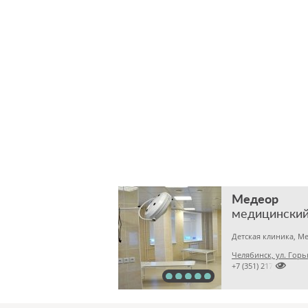
Медеор
медицинский
Челябинск, ул. Горь

+7 (351) 2172376