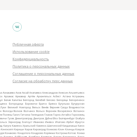
Публичная оферта
Использование cookie
Конфиденциальность
Политика о персональных данных
Соглашение о персональных данных
Согласие на обработку перс.данных
ыз
Азнакаево
Азов
Аксай
Алапаевск
Александров
Алексин
Альметьевск
ск
Арзамас
Армавир
Артём
Архангельск
Асбест
Астана
Астрахань
ул
Белая Калитва
Белгород
Белебей
Белово
Белорецк
Белореченск
ещенск
Богородицк
Боровичи
Братск
Брянск
Бугульма
Бугуруслан
 Луки
Великий Новгород
Вельск
Венёв
Верхняя Салда
Владивосток
ск
Вологда
Волхов
Волчанск
Вольск
Воронеж
Воскресенск
Воткинск
ие Поляны
Галич
Гатчина
Геленджик
Глазов
Горно‑Алтайск
Гороховец
евичи
Гусев
Димитровград
Дмитров
Дубна
Ейск
Екатеринбург
Елабуга
ольск
Зерноград
Златоуст
Иваново
Ижевск
Ипатово
Ирбит
Иркутск
ад
Калуга
Каменск‑Уральский
Каменск‑Шахтинский
Кандалакша
Канск
ы
Кингисепп
Кириши
Киров
Кировград
Климово
Клин
Клинцы
Ковров
уре
Конаково
Кондопога
Кондрово
Коряжма
Кострома
Котлас
Кохма
ск
Кузнецк
Куйбышев
Кулебаки
Кумертау
Курган
Курганинск
Курск