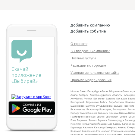
Добавить компанию
Добавить событие
О проекте
Вы владелец компании?
Платные услуги
Редакции по городам
Скачай
Условия использования сайта
приложение
Правила модерирования
«Выбирай»
Москва
Санкт‑Петербург
Абакан
Абдулино
Абинск
Агр
Анапа
Ангарск
Анжеро‑Судженск
Апатиты
Апшерон
Ахтубинск
Ачинск
Балаково
Балахна
Балашов
Барна
Белоярский
Березники
Бийск
Биробиджан
Благов
Будённовск
Бузулук
Бутурлиновка
Валуйки
Великие
Владикавказ
Владимир
Волгоград
Волгодонск
Волж
Выборг
Выкса
Вышний Волочёк
Вязники
Вязьма
Вятск
Грайворон
Грозный
Губкин
Губкинский
Гуково
Гульк
Елец
Ефремов
Заинск
Заринск
Зеленоградск
Зеленод
Искитим
Истра
Ишим
Йошкар‑Ола
Казань
Калинингр
Караганда
Касимов
Качканар
Кемерово
Кизляр
Кимр
Коломна
Колпашево
Кольчугино
Комсомольск‑на‑Ам
Краснодар
Краснотурьинск
Красноуфимск
Краснояр