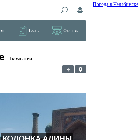
Погода в Челябинске
оп
Тесты
Отзывы
е
​1 компания
КОЛОНКА АЛИНЫ