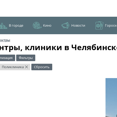
В городе
Кино
Новости
Гороск
ентры
нтры, клиники в Челябинск
лизация
Фильтры
Поликлиника
Сбросить
×