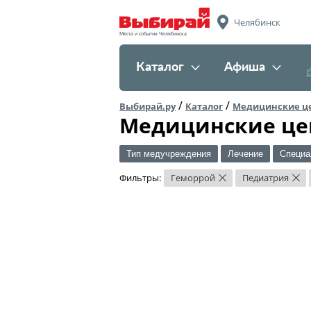
Челябинск
Места и события Челябинска
Каталог
Афиша
/
/
Выбирай.ру
Каталог
Медицинские ц
Медицинские це
Тип медучреждения
Лечение
Специа
Фильтры:
Геморрой
Педиатрия
×
×