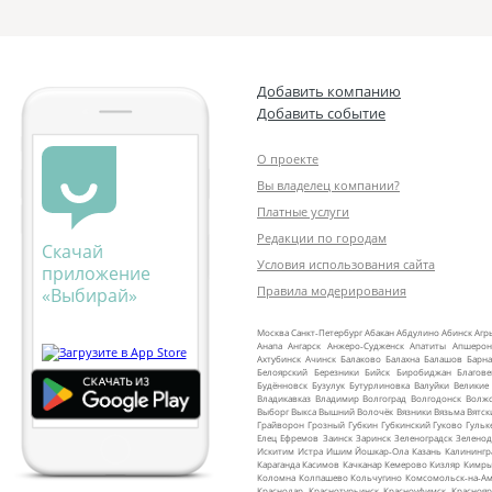
Добавить компанию
Добавить событие
О проекте
Вы владелец компании?
Платные услуги
Редакции по городам
Скачай
Условия использования сайта
приложение
Правила модерирования
«Выбирай»
Москва
Санкт‑Петербург
Абакан
Абдулино
Абинск
Агр
Анапа
Ангарск
Анжеро‑Судженск
Апатиты
Апшерон
Ахтубинск
Ачинск
Балаково
Балахна
Балашов
Барна
Белоярский
Березники
Бийск
Биробиджан
Благов
Будённовск
Бузулук
Бутурлиновка
Валуйки
Великие
Владикавказ
Владимир
Волгоград
Волгодонск
Волж
Выборг
Выкса
Вышний Волочёк
Вязники
Вязьма
Вятск
Грайворон
Грозный
Губкин
Губкинский
Гуково
Гульк
Елец
Ефремов
Заинск
Заринск
Зеленоградск
Зеленод
Искитим
Истра
Ишим
Йошкар‑Ола
Казань
Калинингр
Караганда
Касимов
Качканар
Кемерово
Кизляр
Кимр
Коломна
Колпашево
Кольчугино
Комсомольск‑на‑Ам
Краснодар
Краснотурьинск
Красноуфимск
Краснояр