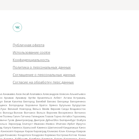
Публичная оферта
Использование cookie
Конфиденциальность
Политика о персональных данных
Соглашение о персональных данных
Согласие на обработку перс.данных
ыз
Азнакаево
Азов
Аксай
Алапаевск
Александров
Алексин
Альметьевск
ск
Арзамас
Армавир
Артём
Архангельск
Асбест
Астана
Астрахань
ул
Белая Калитва
Белгород
Белебей
Белово
Белорецк
Белореченск
ещенск
Богородицк
Боровичи
Братск
Брянск
Бугульма
Бугуруслан
 Луки
Великий Новгород
Вельск
Венёв
Верхняя Салда
Владивосток
ск
Вологда
Волхов
Волчанск
Вольск
Воронеж
Воскресенск
Воткинск
ие Поляны
Галич
Гатчина
Геленджик
Глазов
Горно‑Алтайск
Гороховец
евичи
Гусев
Димитровград
Дмитров
Дубна
Ейск
Екатеринбург
Елабуга
ольск
Зерноград
Златоуст
Иваново
Ижевск
Ипатово
Ирбит
Иркутск
ад
Калуга
Каменск‑Уральский
Каменск‑Шахтинский
Кандалакша
Канск
ы
Кингисепп
Кириши
Киров
Кировград
Климово
Клин
Клинцы
Ковров
уре
Конаково
Кондопога
Кондрово
Коряжма
Кострома
Котлас
Кохма
ск
Кузнецк
Куйбышев
Кулебаки
Кумертау
Курган
Курганинск
Курск