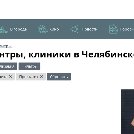
В городе
Кино
Новости
Гороск
ентры
нтры, клиники в Челябинск
лизация
Фильтры
ника
Простатит
Сбросить
×
×