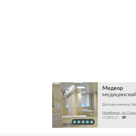
Медеор
медицинский
Челябинск, ул. Горь

+7 (351) 2172376