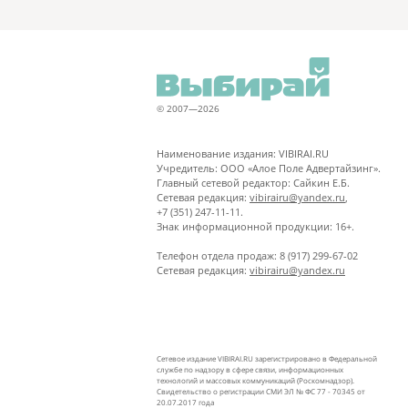
© 2007—2026
Наименование издания: VIBIRAI.RU
Учредитель: ООО «Алое Поле Адвертайзинг».
Главный сетевой редактор: Сайкин Е.Б.
Сетевая редакция:
vibirairu@yandex.ru
,
+7 (351) 247-11-11.
Знак информационной продукции: 16+.
Телефон отдела продаж: 8 (917) 299-67-02
Сетевая редакция:
vibirairu@yandex.ru
Сетевое издание VIBIRAI.RU зарегистрировано в Федеральной
службе по надзору в сфере связи, информационных
технологий и массовых коммуникаций (Роскомнадзор).
Свидетельство о регистрации СМИ ЭЛ № ФС 77 - 70345 от
20.07.2017 года