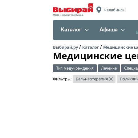
Челябинск
Места и события Челябинска
Каталог
Афиша
/
/
Выбирай.ру
Каталог
Медицинские ц
Медицинские це
Тип медучреждения
Лечение
Специа
Фильтры:
Бальнеотерапия
Поликли
×