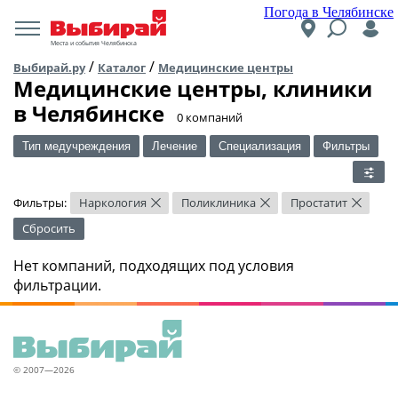
Погода в Челябинске
Места и события Челябинска
/
/
Выбирай.ру
Каталог
Медицинские центры
Медицинские центры, клиники
в Челябинске
​0 компаний
Тип медучреждения
Лечение
Специализация
Фильтры
Фильтры:
Наркология
Поликлиника
Простатит
×
×
×
Сбросить
Нет компаний, подходящих под условия
фильтрации.
© 2007—2026