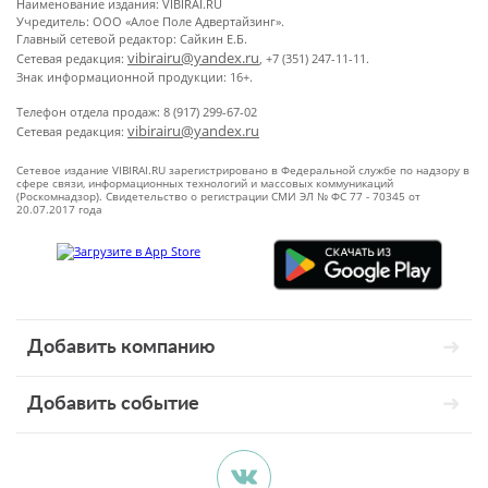
Наименование издания: VIBIRAI.RU
Учредитель: ООО «Алое Поле Адвертайзинг».
Главный сетевой редактор: Сайкин Е.Б.
vibirairu@yandex.ru
Сетевая редакция:
, +7 (351) 247-11-11.
Знак информационной продукции: 16+.
Телефон отдела продаж: 8 (917) 299-67-02
vibirairu@yandex.ru
Сетевая редакция:
Сетевое издание VIBIRAI.RU зарегистрировано в Федеральной службе по надзору в
сфере связи, информационных технологий и массовых коммуникаций
(Роскомнадзор). Свидетельство о регистрации СМИ ЭЛ № ФС 77 - 70345 от
20.07.2017 года
Добавить компанию
Добавить событие