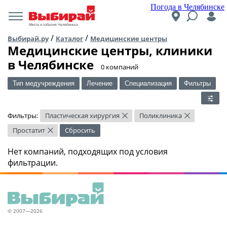
Погода в Челябинске
Места и события Челябинска
/
/
Выбирай.ру
Каталог
Медицинские центры
Медицинские центры, клиники
в Челябинске
​0 компаний
Тип медучреждения
Лечение
Специализация
Фильтры
Фильтры:
Пластическая хирургия
Поликлиника
×
×
Простатит
Сбросить
×
Нет компаний, подходящих под условия
фильтрации.
© 2007—2026