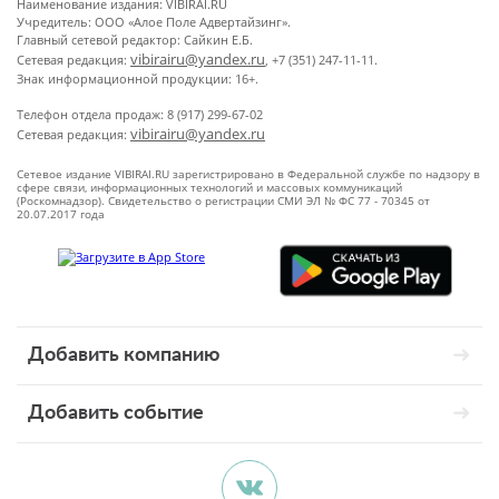
Наименование издания: VIBIRAI.RU
Учредитель: ООО «Алое Поле Адвертайзинг».
Главный сетевой редактор: Сайкин Е.Б.
vibirairu@yandex.ru
Сетевая редакция:
, +7 (351) 247-11-11.
Знак информационной продукции: 16+.
Телефон отдела продаж: 8 (917) 299-67-02
vibirairu@yandex.ru
Сетевая редакция:
Сетевое издание VIBIRAI.RU зарегистрировано в Федеральной службе по надзору в
сфере связи, информационных технологий и массовых коммуникаций
(Роскомнадзор). Свидетельство о регистрации СМИ ЭЛ № ФС 77 - 70345 от
20.07.2017 года
Добавить компанию
Добавить событие