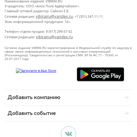
Наименование издания: VIBIRAI.RU
Учредитель: ООО «Алое Поле Адвертайзинг».
Главный сетевой редактор: Сайкин Е.Б.
vibirairu@yandex.ru
Сетевая редакция:
, +7 (351) 247-11-11.
Знак информационной продукции: 16+.
Телефон отдела продаж: 8 (917) 299-67-02
vibirairu@yandex.ru
Сетевая редакция:
Сетевое издание VIBIRAI.RU зарегистрировано в Федеральной службе по надзору в
сфере связи, информационных технологий и массовых коммуникаций
(Роскомнадзор). Свидетельство о регистрации СМИ ЭЛ № ФС 77 - 70345 от
20.07.2017 года
Добавить компанию
Добавить событие