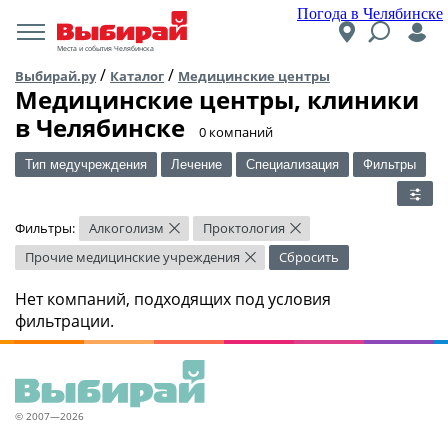
Погода в Челябинске
Места и события Челябинска
/
/
Выбирай.ру
Каталог
Медицинские центры
Медицинские центры, клиники
в Челябинске
​0 компаний
Тип медучреждения
Лечение
Специализация
Фильтры
Фильтры:
Алкоголизм
Проктология
×
×
Прочие медицинские учреждения
Сбросить
×
Нет компаний, подходящих под условия
фильтрации.
© 2007—2026