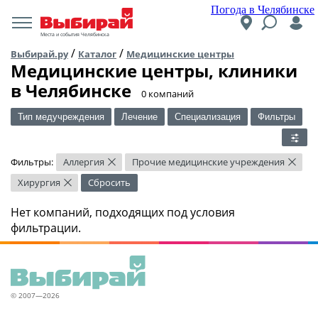
Погода в Челябинске
Места и события Челябинска
/
/
Выбирай.ру
Каталог
Медицинские центры
Медицинские центры, клиники
в Челябинске
​0 компаний
Тип медучреждения
Лечение
Специализация
Фильтры
Фильтры:
Аллергия
Прочие медицинские учреждения
×
×
Хирургия
Сбросить
×
Нет компаний, подходящих под условия
фильтрации.
© 2007—2026