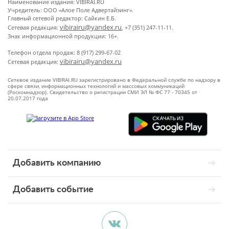
Наименование издания: VIBIRAI.RU
Учредитель: ООО «Алое Поле Адвертайзинг».
Главный сетевой редактор: Сайкин Е.Б.
vibirairu@yandex.ru
Сетевая редакция:
, +7 (351) 247-11-11.
Знак информационной продукции: 16+.
Телефон отдела продаж: 8 (917) 299-67-02
vibirairu@yandex.ru
Сетевая редакция:
Сетевое издание VIBIRAI.RU зарегистрировано в Федеральной службе по надзору в
сфере связи, информационных технологий и массовых коммуникаций
(Роскомнадзор). Свидетельство о регистрации СМИ ЭЛ № ФС 77 - 70345 от
20.07.2017 года
Добавить компанию
Добавить событие