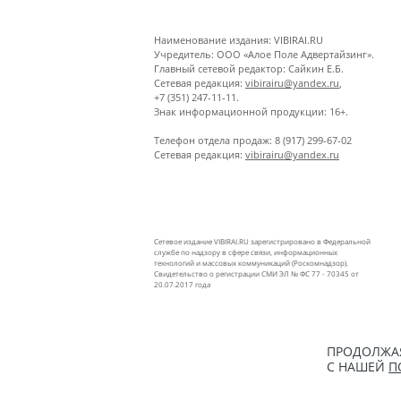
Наименование издания: VIBIRAI.RU
Учредитель: ООО «Алое Поле Адвертайзинг».
Главный сетевой редактор: Сайкин Е.Б.
Сетевая редакция:
vibirairu@yandex.ru
,
+7 (351) 247-11-11.
Знак информационной продукции: 16+.
Телефон отдела продаж: 8 (917) 299-67-02
Сетевая редакция:
vibirairu@yandex.ru
Сетевое издание VIBIRAI.RU зарегистрировано в Федеральной
службе по надзору в сфере связи, информационных
технологий и массовых коммуникаций (Роскомнадзор).
Свидетельство о регистрации СМИ ЭЛ № ФС 77 - 70345 от
20.07.2017 года
ПРОДОЛЖАЯ
С НАШЕЙ
П