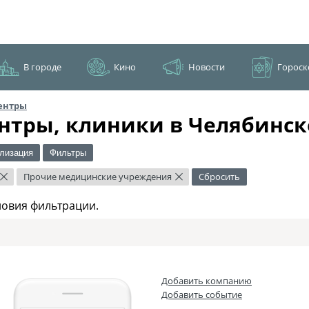
В городе
Кино
Новости
Гороск
ентры
нтры, клиники в Челябинск
лизация
Фильтры
Прочие медицинские учреждения
Сбросить
×
×
ловия фильтрации.
Добавить компанию
Добавить событие