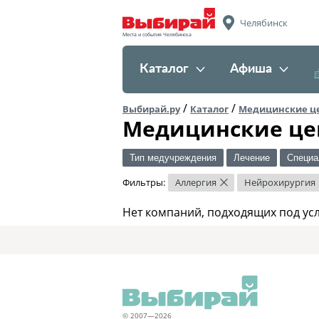
Челябинск
Места и события Челябинска
Каталог
Афиша
/
/
Выбирай.ру
Каталог
Медицинские ц
Медицинские це
Тип медучреждения
Лечение
Специа
Фильтры:
Аллергия
Нейрохирургия
×
Нет компаний, подходящих под ус
© 2007—2026