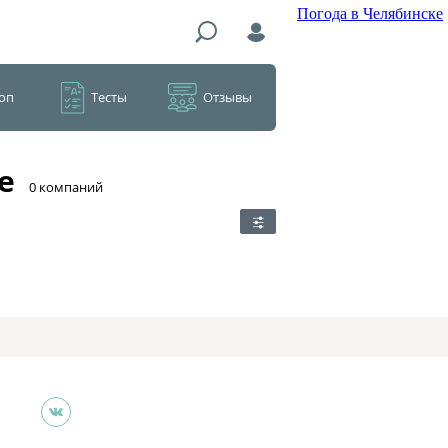
Погода в Челябинске
оп
Тесты
Отзывы
е
​0 компаний