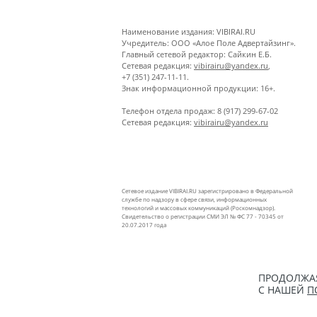
Наименование издания: VIBIRAI.RU
Учредитель: ООО «Алое Поле Адвертайзинг».
Главный сетевой редактор: Сайкин Е.Б.
Сетевая редакция:
vibirairu@yandex.ru
,
+7 (351) 247-11-11.
Знак информационной продукции: 16+.
Телефон отдела продаж: 8 (917) 299-67-02
Сетевая редакция:
vibirairu@yandex.ru
Сетевое издание VIBIRAI.RU зарегистрировано в Федеральной
службе по надзору в сфере связи, информационных
технологий и массовых коммуникаций (Роскомнадзор).
Свидетельство о регистрации СМИ ЭЛ № ФС 77 - 70345 от
20.07.2017 года
ПРОДОЛЖАЯ
С НАШЕЙ
П