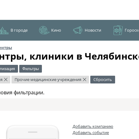
В городе
Кино
Новости
Гороск
ентры
нтры, клиники в Челябинск
лизация
Фильтры
ия
Прочие медицинские учреждения
Сбросить
×
×
ловия фильтрации.
Добавить компанию
Добавить событие