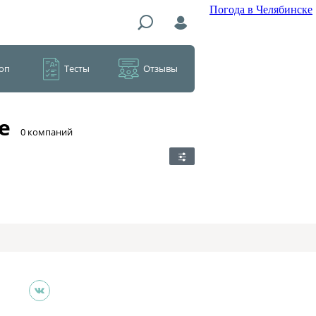
Погода в Челябинске
оп
Тесты
Отзывы
е
​0 компаний