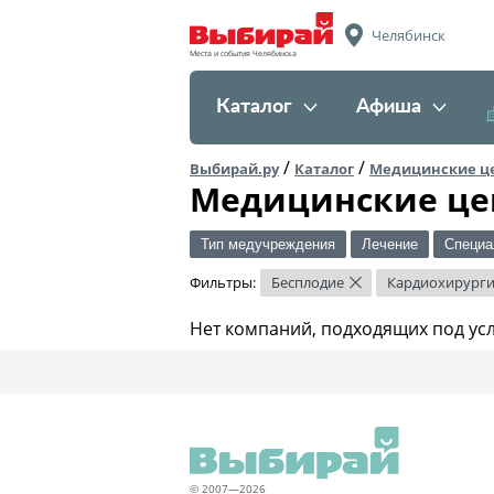
Челябинск
Места и события Челябинска
Каталог
Афиша
/
/
Выбирай.ру
Каталог
Медицинские ц
Медицинские це
Тип медучреждения
Лечение
Специа
Фильтры:
Бесплодие
Кардиохирург
×
Нет компаний, подходящих под ус
© 2007—2026