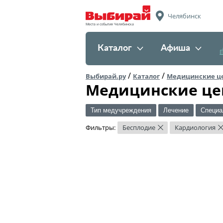
Челябинск
Места и события Челябинска
Каталог
Афиша
/
/
Выбирай.ру
Каталог
Медицинские ц
Медицинские це
Тип медучреждения
Лечение
Специа
Фильтры:
Бесплодие
Кардиология
×