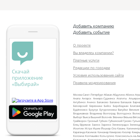
Добавить компанию
Добавить событие
О проекте
Вы владелец компании?
Платные услуги
Редакции по городам
Скачай
Условия использования сайта
приложение
Правила модерирования
«Выбирай»
Москва
Санкт‑Петербург
Абакан
Абдулино
Абинск
Агр
Анапа
Ангарск
Анжеро‑Судженск
Апатиты
Апшерон
Ахтубинск
Ачинск
Балаково
Балахна
Балашов
Барна
Белоярский
Березники
Бийск
Биробиджан
Благов
Будённовск
Бузулук
Бутурлиновка
Валуйки
Великие
Владикавказ
Владимир
Волгоград
Волгодонск
Волж
Выборг
Выкса
Вышний Волочёк
Вязники
Вязьма
Вятск
Грайворон
Грозный
Губкин
Губкинский
Гуково
Гульк
Елец
Ефремов
Заинск
Заринск
Зеленоградск
Зеленод
Искитим
Истра
Ишим
Йошкар‑Ола
Казань
Калинингр
Караганда
Касимов
Качканар
Кемерово
Кизляр
Кимр
Коломна
Колпашево
Кольчугино
Комсомольск‑на‑Ам
Краснодар
Краснотурьинск
Красноуфимск
Краснояр