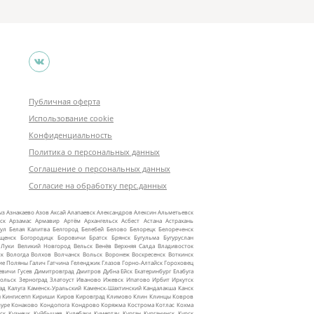
Публичная оферта
Использование cookie
Конфиденциальность
Политика о персональных данных
Соглашение о персональных данных
Согласие на обработку перс.данных
ыз
Азнакаево
Азов
Аксай
Алапаевск
Александров
Алексин
Альметьевск
ск
Арзамас
Армавир
Артём
Архангельск
Асбест
Астана
Астрахань
ул
Белая Калитва
Белгород
Белебей
Белово
Белорецк
Белореченск
ещенск
Богородицк
Боровичи
Братск
Брянск
Бугульма
Бугуруслан
 Луки
Великий Новгород
Вельск
Венёв
Верхняя Салда
Владивосток
ск
Вологда
Волхов
Волчанск
Вольск
Воронеж
Воскресенск
Воткинск
ие Поляны
Галич
Гатчина
Геленджик
Глазов
Горно‑Алтайск
Гороховец
евичи
Гусев
Димитровград
Дмитров
Дубна
Ейск
Екатеринбург
Елабуга
ольск
Зерноград
Златоуст
Иваново
Ижевск
Ипатово
Ирбит
Иркутск
ад
Калуга
Каменск‑Уральский
Каменск‑Шахтинский
Кандалакша
Канск
ы
Кингисепп
Кириши
Киров
Кировград
Климово
Клин
Клинцы
Ковров
уре
Конаково
Кондопога
Кондрово
Коряжма
Кострома
Котлас
Кохма
ск
Кузнецк
Куйбышев
Кулебаки
Кумертау
Курган
Курганинск
Курск