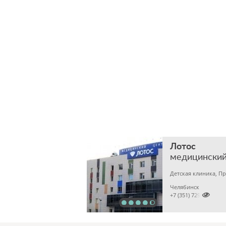
Лотос
медицинский
Челябинск

+7 (351) 7298929