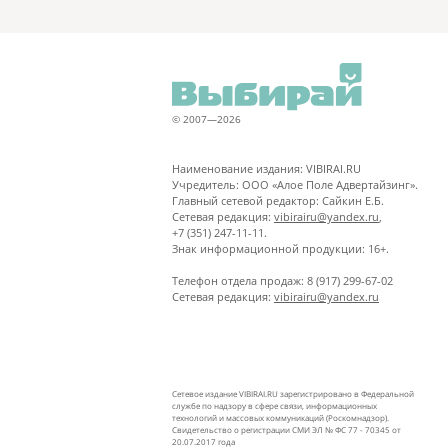
© 2007—2026
Наименование издания: VIBIRAI.RU
Учредитель: ООО «Алое Поле Адвертайзинг».
Главный сетевой редактор: Сайкин Е.Б.
Сетевая редакция:
vibirairu@yandex.ru
,
+7 (351) 247-11-11.
Знак информационной продукции: 16+.
Телефон отдела продаж: 8 (917) 299-67-02
Сетевая редакция:
vibirairu@yandex.ru
Сетевое издание VIBIRAI.RU зарегистрировано в Федеральной
службе по надзору в сфере связи, информационных
технологий и массовых коммуникаций (Роскомнадзор).
Свидетельство о регистрации СМИ ЭЛ № ФС 77 - 70345 от
20.07.2017 года