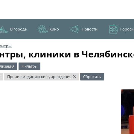
В городе
Кино
Новости
Гороск
ентры
нтры, клиники в Челябинск
лизация
Фильтры
Прочие медицинские учреждения
Сбросить
×
×