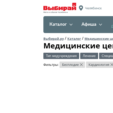
Челябинск
Места и события Челябинска
Каталог
Афиша
/
/
Выбирай.ру
Каталог
Медицинские ц
Медицинские це
Тип медучреждения
Лечение
Специа
Фильтры:
Бесплодие
Кардиология
×