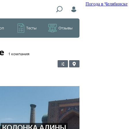
Погода в Челябинске
оп
Тесты
Отзывы
е
​1 компания
КОЛОНКА АЛИНЫ