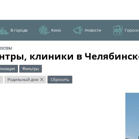
В городе
Кино
Новости
Гороск
ентры
нтры, клиники в Челябинск
лизация
Фильтры
Родильный дом
Сбросить
×
×