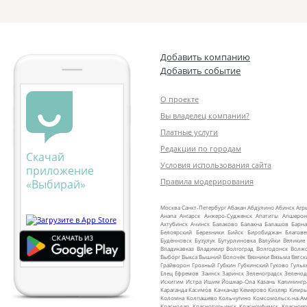
Добавить компанию
Добавить событие
О проекте
Вы владелец компании?
Платные услуги
Редакции по городам
Скачай
Условия использования сайта
приложение
Правила модерирования
«Выбирай»
Москва
Санкт‑Петербург
Абакан
Абдулино
Абинск
Агр
Анапа
Ангарск
Анжеро‑Судженск
Апатиты
Апшерон
Ахтубинск
Ачинск
Балаково
Балахна
Балашов
Барна
Белоярский
Березники
Бийск
Биробиджан
Благов
Будённовск
Бузулук
Бутурлиновка
Валуйки
Великие
Владикавказ
Владимир
Волгоград
Волгодонск
Волж
Выборг
Выкса
Вышний Волочёк
Вязники
Вязьма
Вятск
Грайворон
Грозный
Губкин
Губкинский
Гуково
Гульк
Елец
Ефремов
Заинск
Заринск
Зеленоградск
Зеленод
Искитим
Истра
Ишим
Йошкар‑Ола
Казань
Калинингр
Караганда
Касимов
Качканар
Кемерово
Кизляр
Кимр
Коломна
Колпашево
Кольчугино
Комсомольск‑на‑Ам
Краснодар
Краснотурьинск
Красноуфимск
Краснояр