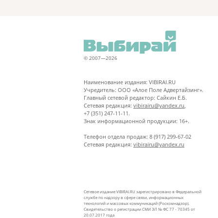
© 2007—2026
Наименование издания: VIBIRAI.RU
Учредитель: ООО «Алое Поле Адвертайзинг».
Главный сетевой редактор: Сайкин Е.Б.
Сетевая редакция:
vibirairu@yandex.ru
,
+7 (351) 247-11-11.
Знак информационной продукции: 16+.
Телефон отдела продаж: 8 (917) 299-67-02
Сетевая редакция:
vibirairu@yandex.ru
Сетевое издание VIBIRAI.RU зарегистрировано в Федеральной
службе по надзору в сфере связи, информационных
технологий и массовых коммуникаций (Роскомнадзор).
Свидетельство о регистрации СМИ ЭЛ № ФС 77 - 70345 от
20.07.2017 года