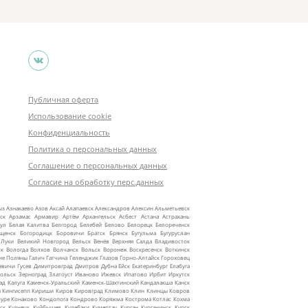
Публичная оферта
Использование cookie
Конфиденциальность
Политика о персональных данных
Соглашение о персональных данных
Согласие на обработку перс.данных
ыз
Азнакаево
Азов
Аксай
Алапаевск
Александров
Алексин
Альметьевск
ск
Арзамас
Армавир
Артём
Архангельск
Асбест
Астана
Астрахань
ул
Белая Калитва
Белгород
Белебей
Белово
Белорецк
Белореченск
ещенск
Богородицк
Боровичи
Братск
Брянск
Бугульма
Бугуруслан
 Луки
Великий Новгород
Вельск
Венёв
Верхняя Салда
Владивосток
ск
Вологда
Волхов
Волчанск
Вольск
Воронеж
Воскресенск
Воткинск
ие Поляны
Галич
Гатчина
Геленджик
Глазов
Горно‑Алтайск
Гороховец
евичи
Гусев
Димитровград
Дмитров
Дубна
Ейск
Екатеринбург
Елабуга
ольск
Зерноград
Златоуст
Иваново
Ижевск
Ипатово
Ирбит
Иркутск
ад
Калуга
Каменск‑Уральский
Каменск‑Шахтинский
Кандалакша
Канск
ы
Кингисепп
Кириши
Киров
Кировград
Климово
Клин
Клинцы
Ковров
уре
Конаково
Кондопога
Кондрово
Коряжма
Кострома
Котлас
Кохма
ск
Кузнецк
Куйбышев
Кулебаки
Кумертау
Курган
Курганинск
Курск