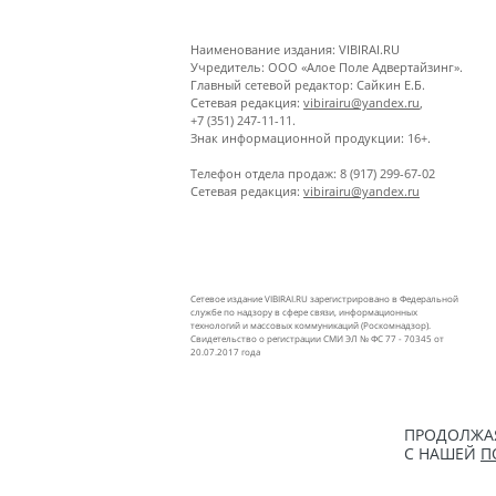
Наименование издания: VIBIRAI.RU
Учредитель: ООО «Алое Поле Адвертайзинг».
Главный сетевой редактор: Сайкин Е.Б.
Сетевая редакция:
vibirairu@yandex.ru
,
+7 (351) 247-11-11.
Знак информационной продукции: 16+.
Телефон отдела продаж: 8 (917) 299-67-02
Сетевая редакция:
vibirairu@yandex.ru
Сетевое издание VIBIRAI.RU зарегистрировано в Федеральной
службе по надзору в сфере связи, информационных
технологий и массовых коммуникаций (Роскомнадзор).
Свидетельство о регистрации СМИ ЭЛ № ФС 77 - 70345 от
20.07.2017 года
ПРОДОЛЖАЯ
С НАШЕЙ
П