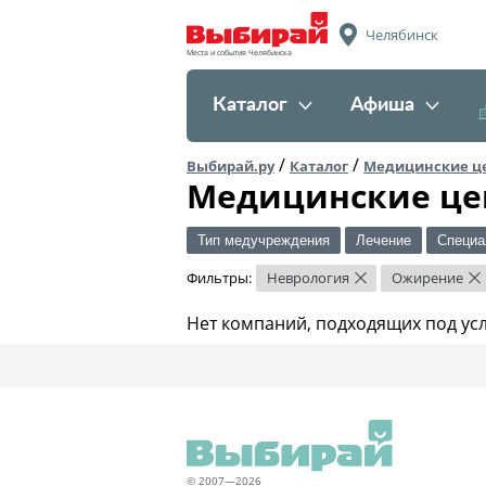
Челябинск
Места и события Челябинска
Каталог
Афиша
/
/
Выбирай.ру
Каталог
Медицинские ц
Медицинские це
Тип медучреждения
Лечение
Специа
Фильтры:
Неврология
Ожирение
×
×
Нет компаний, подходящих под ус
© 2007—2026