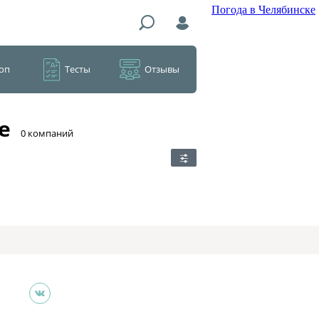
Погода в Челябинске
оп
Тесты
Отзывы
е
​0 компаний