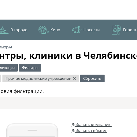
В городе
Кино
Новости
Гороск
ентры
нтры, клиники в Челябинск
лизация
Фильтры
Прочие медицинские учреждения
Сбросить
×
ловия фильтрации.
Добавить компанию
Добавить событие